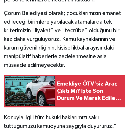
Çorum Belediyesi olarak; çocuklarımızın emanet
edileceği birimlere yapılacak atamalarda tek
kriterimizin “liyakat” ve “tecrübe” olduğunu bir
kez daha vurguluyoruz. Kamu kaynaklarının ve
kurum güvenilirliğinin, kişisel ikbal arayışındaki
manipülatif haberlerle zedelenmesine asla
müsaade edilmeyecektir.
Emekliye ÖTV'siz Araç
Çıktı Mı? İşte Son
Durum Ve Merak Edilen
Şartlar
Konuyla ilgili tüm hukuki haklarımızı saklı
tuttuğumuzu kamuoyuna saygıyla duyururuz.”