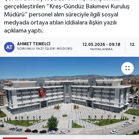
gerçekleştirilen “Kreş-Gündüz Bakımevi Kuruluş
Müdürü” personel alım süreciyle ilgili sosyal
medyada ortaya atılan iddialara ilişkin yazılı
açıklama yaptı.
AHMET TEMELCI
12.05.2026 - 09:18
12.0
SORUMLU YAZI İŞLERI MÜDÜRÜ
YAYINLANMA
G