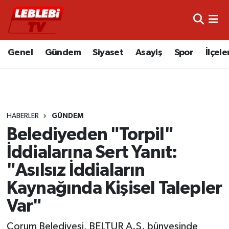
Hava Durumu
Genel
Gündem
Siyaset
Asayiş
Spor
İlçele
Çorum Namaz Vakitleri
Trafik Durumu
HABERLER
GÜNDEM
Süper Lig Puan Durumu ve Fikstür
Belediyeden "Torpil"
Tüm Manşetler
İddialarına Sert Yanıt:
"Asılsız İddiaların
Son Dakika Haberleri
Kaynağında Kişisel Talepler
Haber Arşivi
Var"
Çorum Belediyesi, BELTUR A.Ş. bünyesinde