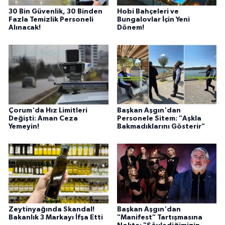
30 Bin Güvenlik, 30 Binden
Hobi Bahçeleri ve
Fazla Temizlik Personeli
Bungalovlar İçin Yeni
Alınacak!
Dönem!
Çorum'da Hız Limitleri
Başkan Aşgın'dan
Değişti: Aman Ceza
Personele Sitem: "Aşkla
Yemeyin!
Bakmadıklarını Gösterir"
Zeytinyağında Skandal!
Başkan Aşgın'dan
Bakanlık 3 Markayı İfşa Etti
"Manifest" Tartışmasına