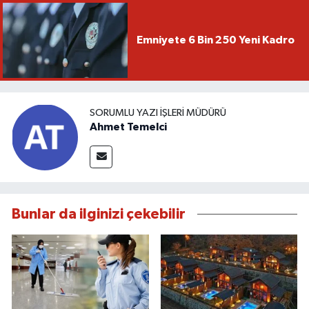
Emniyete 6 Bin 250 Yeni Kadro
SORUMLU YAZI İŞLERI MÜDÜRÜ
Ahmet Temelci
Bunlar da ilginizi çekebilir