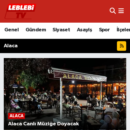
Hava Durumu
Genel
Gündem
Siyaset
Asayiş
Spor
İlçele
Çorum Namaz Vakitleri
Alaca
Trafik Durumu
Süper Lig Puan Durumu ve Fikstür
Tüm Manşetler
Son Dakika Haberleri
Haber Arşivi
ALACA
Alaca Canlı Müziğe Doyacak