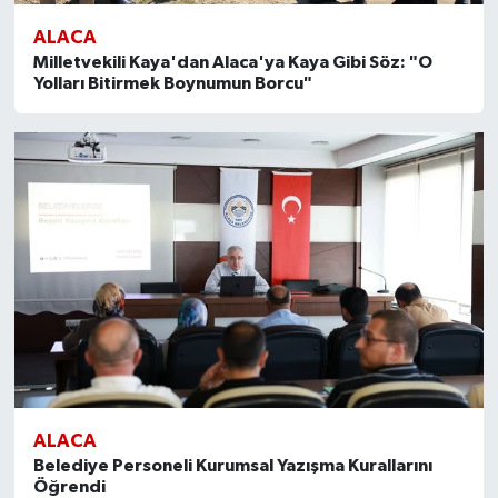
ALACA
Milletvekili Kaya'dan Alaca'ya Kaya Gibi Söz: "O
Yolları Bitirmek Boynumun Borcu"
ALACA
Belediye Personeli Kurumsal Yazışma Kurallarını
Öğrendi