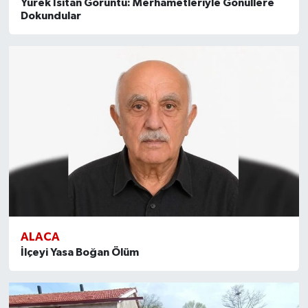
Yürek Isıtan Görüntü: Merhametleriyle Gönüllere
Dokundular
ALACA
İlçeyi Yasa Boğan Ölüm