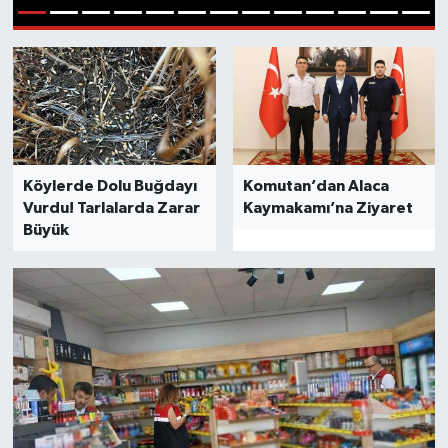
1
2
3
4
5
6
7
8
9
10
11
12
13
Köylerde Dolu Buğdayı
Komutan’dan Alaca
Vurdu! Tarlalarda Zarar
Kaymakamı’na Ziyaret
Büyük