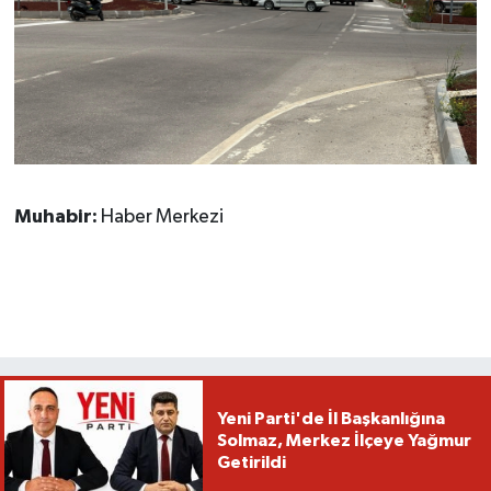
Muhabir:
Haber Merkezi
Yeni Parti'de İl Başkanlığına
Solmaz, Merkez İlçeye Yağmur
Getirildi