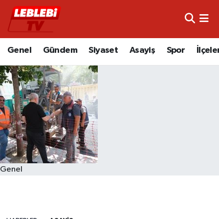
Hava Durumu
Genel
Gündem
Siyaset
Asayiş
Spor
İlçele
Çorum Namaz Vakitleri
Trafik Durumu
Süper Lig Puan Durumu ve Fikstür
Tüm Manşetler
Son Dakika Haberleri
Genel
Haber Arşivi