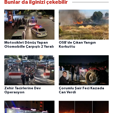
Bunlar da ilginizi çekebilir
Motosiklet Dönüş Yapan
OSB’de Çıkan Yangın
Otomobille Çarpıştı 2 Yaralı
Korkuttu
Zehir Tacirlerine Dev
Çorumlu Şair Feci Kazada
Operasyon
Can Verdi