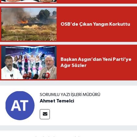
OSB’de Çıkan Yangın Korkuttu
Başkan Aşgın’dan Yeni Parti’ye
Ağır Sözler
SORUMLU YAZI İŞLERI MÜDÜRÜ
Ahmet Temelci