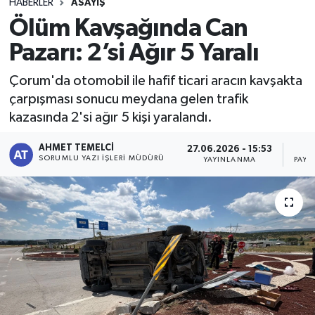
HABERLER
ASAYIŞ
Ölüm Kavşağında Can
Pazarı: 2’si Ağır 5 Yaralı
Çorum'da otomobil ile hafif ticari aracın kavşakta
çarpışması sonucu meydana gelen trafik
kazasında 2'si ağır 5 kişi yaralandı.
AHMET TEMELCI
27.06.2026 - 15:53
SORUMLU YAZI İŞLERI MÜDÜRÜ
YAYINLANMA
PAYL