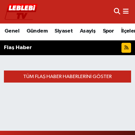
Hava Durumu
Genel
Gündem
Siyaset
Asayiş
Spor
İlçele
Çorum Namaz Vakitleri
Flaş Haber
Trafik Durumu
Süper Lig Puan Durumu ve Fikstür
TÜM FLAŞ HABER HABERLERINI GÖSTER
Tüm Manşetler
Son Dakika Haberleri
Haber Arşivi