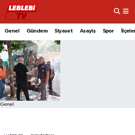
Hava Durumu
Genel
Gündem
Siyaset
Asayiş
Spor
İlçele
Çorum Namaz Vakitleri
Trafik Durumu
Süper Lig Puan Durumu ve Fikstür
Tüm Manşetler
Son Dakika Haberleri
Genel
Haber Arşivi