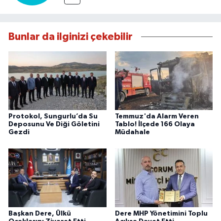
Bunlar da ilginizi çekebilir
Protokol, Sungurlu’da Su
Temmuz'da Alarm Veren
Deposunu Ve Diği Göletini
Tablo! İlçede 166 Olaya
Gezdi
Müdahale
Başkan Dere, Ülkü
Dere MHP Yönetimini Toplu