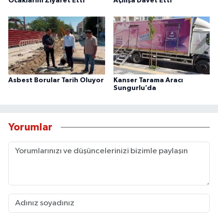
Ocaklarını Ziyaret Etti
Açılışa Davet Etti
Asbest Borular Tarih Oluyor
Kanser Tarama Aracı
Sungurlu’da
Yorumlar