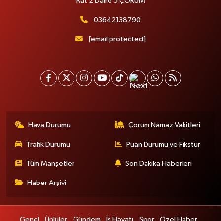
Kat 2 Daire 5 ÇORUM
03642138790
[email protected]
Hava Durumu
Çorum Namaz Vakitleri
Trafik Durumu
Puan Durumu ve Fikstür
Tüm Manşetler
Son Dakika Haberleri
Haber Arşivi
Genel
Ünlüler
Gündem
İş Hayatı
Spor
Özel Haber