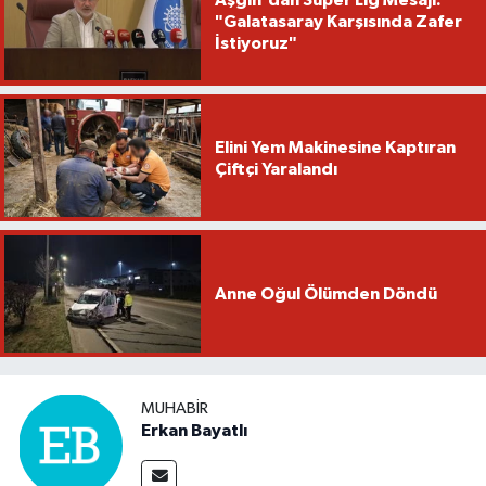
Aşgın'dan Süper Lig Mesajı:
"Galatasaray Karşısında Zafer
İstiyoruz"
Elini Yem Makinesine Kaptıran
Çiftçi Yaralandı
Anne Oğul Ölümden Döndü
MUHABIR
Erkan Bayatlı