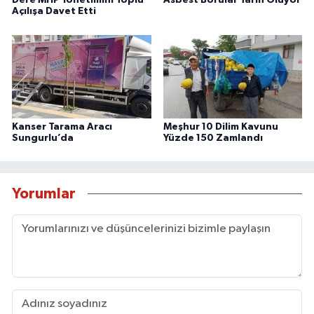
Dere MHP Yönetimini Toplu
Asbest Borular Tarih Oluyor
Açılışa Davet Etti
Kanser Tarama Aracı
Meşhur 10 Dilim Kavunu
Sungurlu’da
Yüzde 150 Zamlandı
Yorumlar