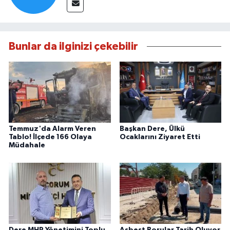
Bunlar da ilginizi çekebilir
Temmuz'da Alarm Veren
Başkan Dere, Ülkü
Tablo! İlçede 166 Olaya
Ocaklarını Ziyaret Etti
Müdahale