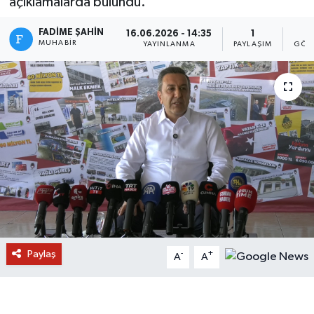
açıklamalarda bulundu.
FADIME ŞAHIN
16.06.2026 - 14:35
1
MUHABIR
YAYINLANMA
PAYLAŞIM
GÖS
Paylaş
-
+
A
A