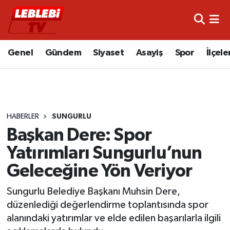
Hava Durumu
Genel
Gündem
Siyaset
Asayiş
Spor
İlçele
Çorum Namaz Vakitleri
Trafik Durumu
HABERLER
SUNGURLU
Süper Lig Puan Durumu ve Fikstür
Başkan Dere: Spor
Tüm Manşetler
Yatırımları Sungurlu’nun
Geleceğine Yön Veriyor
Son Dakika Haberleri
Sungurlu Belediye Başkanı Muhsin Dere,
Haber Arşivi
düzenlediği değerlendirme toplantısında spor
alanındaki yatırımlar ve elde edilen başarılarla ilgili