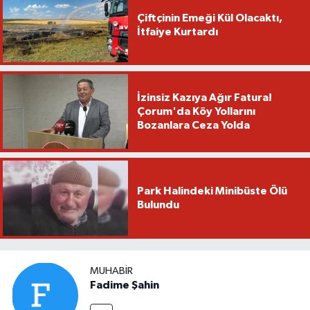
Çiftçinin Emeği Kül Olacaktı,
İtfaiye Kurtardı
İzinsiz Kazıya Ağır Fatura!
Çorum'da Köy Yollarını
Bozanlara Ceza Yolda
Park Halindeki Minibüste Ölü
Bulundu
MUHABIR
Fadime Şahin