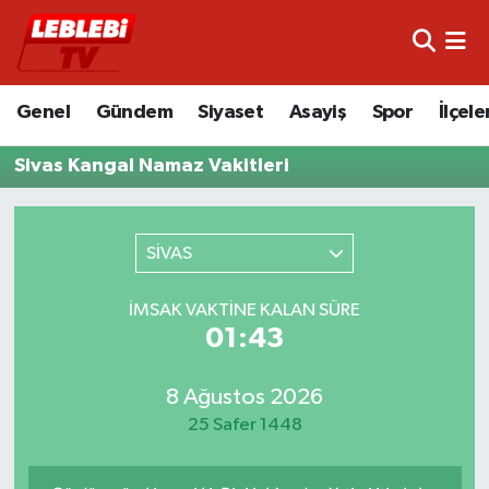
Hava Durumu
Genel
Gündem
Siyaset
Asayiş
Spor
İlçele
Çorum Namaz Vakitleri
Sivas Kangal Namaz Vakitleri
Trafik Durumu
Süper Lig Puan Durumu ve Fikstür
SİVAS
Tüm Manşetler
İMSAK VAKTINE KALAN SÜRE
01:43
Son Dakika Haberleri
8 Ağustos 2026
Haber Arşivi
25 Safer 1448