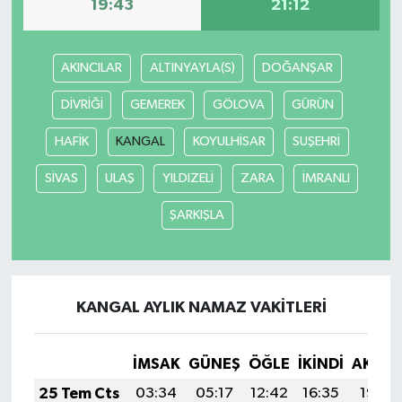
19:43
21:12
AKINCILAR
ALTINYAYLA(S)
DOĞANŞAR
DİVRİĞİ
GEMEREK
GÖLOVA
GÜRÜN
HAFİK
KANGAL
KOYULHİSAR
SUŞEHRİ
SİVAS
ULAŞ
YILDIZELİ
ZARA
İMRANLI
ŞARKIŞLA
KANGAL AYLIK NAMAZ VAKITLERI
İMSAK
GÜNEŞ
ÖĞLE
İKINDI
AKŞA
25 Tem Cts
03:34
05:17
12:42
16:35
19:57