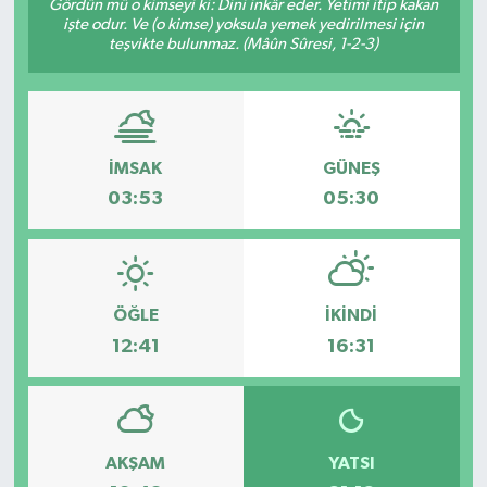
Gördün mü o kimseyi ki: Dini inkâr eder. Yetimi itip kakan
işte odur. Ve (o kimse) yoksula yemek yedirilmesi için
teşvikte bulunmaz. (Mâûn Sûresi, 1-2-3)
İMSAK
GÜNEŞ
03:53
05:30
ÖĞLE
İKINDI
12:41
16:31
AKŞAM
YATSI