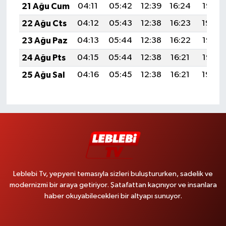
21 Ağu Cum
04:11
05:42
12:39
16:24
19:26
22 Ağu Cts
04:12
05:43
12:38
16:23
19:24
23 Ağu Paz
04:13
05:44
12:38
16:22
19:23
24 Ağu Pts
04:15
05:44
12:38
16:21
19:22
25 Ağu Sal
04:16
05:45
12:38
16:21
19:20
Leblebi Tv, yepyeni temasıyla sizleri buluştururken, sadelik ve
modernizmi bir araya getiriyor. Şatafattan kaçınıyor ve insanlara
haber okuyabilecekleri bir altyapı sunuyor.