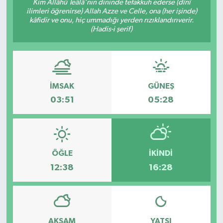
Kim Allâhü Teâlâ'nın dininde tefakkuh ederse (dînî
ilimleri öğrenirse) Allah Azze ve Celle, ona (her işinde)
kâfidir ve onu, hiç ummadığı yerden rızıklandırıverir.
(Hadis-i şerif)
İMSAK
GÜNEŞ
03:51
05:28
ÖĞLE
İKINDI
12:38
16:28
AKŞAM
YATSI