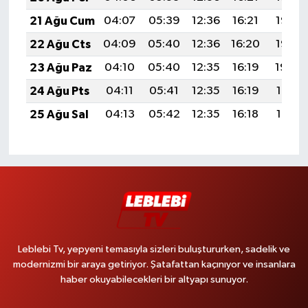
21 Ağu Cum
04:07
05:39
12:36
16:21
19:23
22 Ağu Cts
04:09
05:40
12:36
16:20
19:22
23 Ağu Paz
04:10
05:40
12:35
16:19
19:20
24 Ağu Pts
04:11
05:41
12:35
16:19
19:19
25 Ağu Sal
04:13
05:42
12:35
16:18
19:17
Leblebi Tv, yepyeni temasıyla sizleri buluştururken, sadelik ve
modernizmi bir araya getiriyor. Şatafattan kaçınıyor ve insanlara
haber okuyabilecekleri bir altyapı sunuyor.