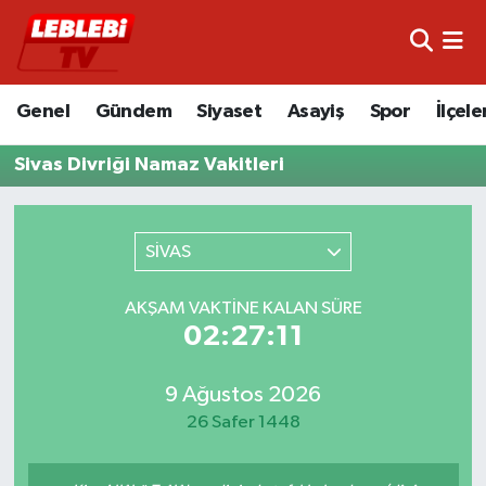
Hava Durumu
Genel
Gündem
Siyaset
Asayiş
Spor
İlçele
Çorum Namaz Vakitleri
Sivas Divriği Namaz Vakitleri
Trafik Durumu
Süper Lig Puan Durumu ve Fikstür
SİVAS
Tüm Manşetler
AKŞAM VAKTINE KALAN SÜRE
02:27:11
Son Dakika Haberleri
9 Ağustos 2026
Haber Arşivi
26 Safer 1448