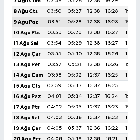
7 Ağu Cum
03:48
05:26
12:38
16:29
19:41
8 Ağu Cts
03:50
05:27
12:38
16:28
19:40
9 Ağu Paz
03:51
05:28
12:38
16:28
19:39
10 Ağu Pts
03:53
05:28
12:38
16:27
19:38
11 Ağu Sal
03:54
05:29
12:38
16:27
19:36
12 Ağu Çar
03:55
05:30
12:38
16:26
19:35
13 Ağu Per
03:57
05:31
12:38
16:26
19:34
14 Ağu Cum
03:58
05:32
12:37
16:25
19:33
15 Ağu Cts
03:59
05:33
12:37
16:25
19:31
16 Ağu Paz
04:01
05:34
12:37
16:24
19:30
17 Ağu Pts
04:02
05:35
12:37
16:23
19:29
18 Ağu Sal
04:03
05:36
12:37
16:23
19:27
19 Ağu Çar
04:05
05:37
12:36
16:22
19:26
20 Ağu Per
04:06
05:38
12:36
16:21
19:25