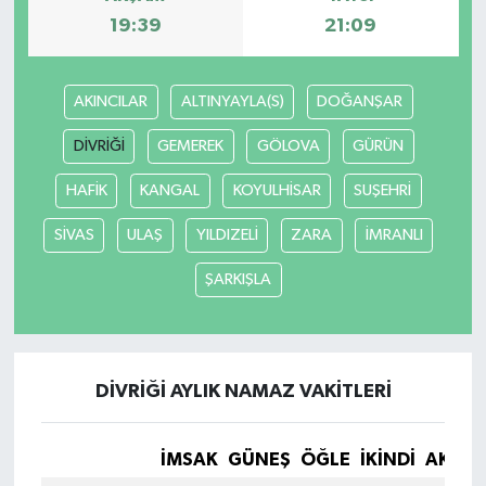
19:39
21:09
AKINCILAR
ALTINYAYLA(S)
DOĞANŞAR
DİVRİĞİ
GEMEREK
GÖLOVA
GÜRÜN
HAFİK
KANGAL
KOYULHİSAR
SUŞEHRİ
SİVAS
ULAŞ
YILDIZELİ
ZARA
İMRANLI
ŞARKIŞLA
DİVRİĞİ AYLIK NAMAZ VAKITLERI
İMSAK
GÜNEŞ
ÖĞLE
İKINDI
AKŞA