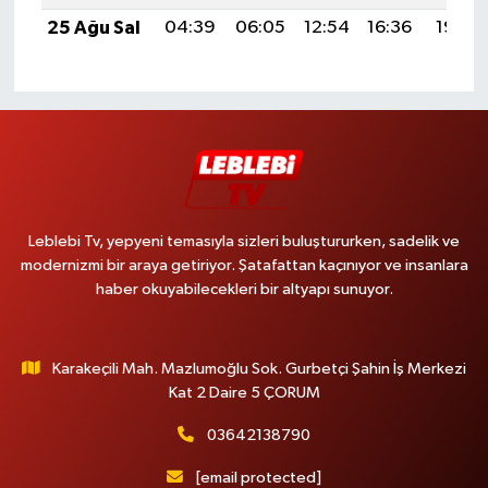
25 Ağu Sal
04:39
06:05
12:54
16:36
19:34
Leblebi Tv, yepyeni temasıyla sizleri buluştururken, sadelik ve
modernizmi bir araya getiriyor. Şatafattan kaçınıyor ve insanlara
haber okuyabilecekleri bir altyapı sunuyor.
Karakeçili Mah. Mazlumoğlu Sok. Gurbetçi Şahin İş Merkezi
Kat 2 Daire 5 ÇORUM
03642138790
[email protected]