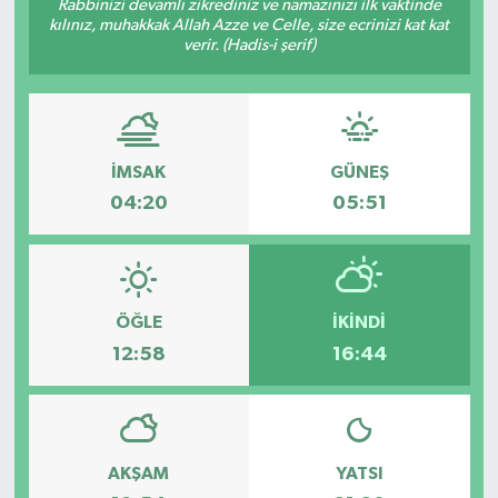
Rabbinizi devamlı zikrediniz ve namazınızı ilk vaktinde
kılınız, muhakkak Allah Azze ve Celle, size ecrinizi kat kat
verir. (Hadis-i şerif)
İMSAK
GÜNEŞ
04:20
05:51
ÖĞLE
İKINDI
12:58
16:44
AKŞAM
YATSI