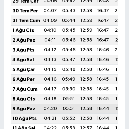
29 Tem Çar
04:06
05:42
12:59
16:48
20:05
30 Tem Per
04:07
05:43
12:59
16:47
20:04
31 Tem Cum
04:09
05:44
12:59
16:47
20:03
1 Ağu Cts
04:10
05:45
12:59
16:47
20:02
2 Ağu Paz
04:11
05:46
12:58
16:47
20:01
3 Ağu Pts
04:12
05:46
12:58
16:46
20:00
4 Ağu Sal
04:13
05:47
12:58
16:46
19:59
5 Ağu Çar
04:15
05:48
12:58
16:46
19:58
6 Ağu Per
04:16
05:49
12:58
16:45
19:57
7 Ağu Cum
04:17
05:50
12:58
16:45
19:56
8 Ağu Cts
04:18
05:51
12:58
16:45
19:55
9 Ağu Paz
04:20
05:51
12:58
16:44
19:54
10 Ağu Pts
04:21
05:52
12:58
16:44
19:53
11 Ağu Sal
04:22
05:53
12:57
16:44
19:52