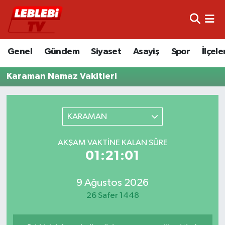
Hava Durumu
Genel
Gündem
Siyaset
Asayiş
Spor
İlçele
Çorum Namaz Vakitleri
Karaman Namaz Vakitleri
Trafik Durumu
Süper Lig Puan Durumu ve Fikstür
KARAMAN
Tüm Manşetler
AKŞAM VAKTINE KALAN SÜRE
01:21:01
Son Dakika Haberleri
9 Ağustos 2026
Haber Arşivi
26 Safer 1448