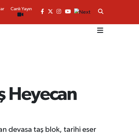
lar
Canlı Yayın
aş Heyecan
n devasa taş blok, tarihi eser