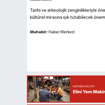
Tarihi ve arkeolojik zenginlikleriyle 
kültürel mirasına ışık tutabilecek öneml
Muhabir:
Haber Merkezi
EDITÖRÜN SEÇTIĞI
Elini Yem Maki