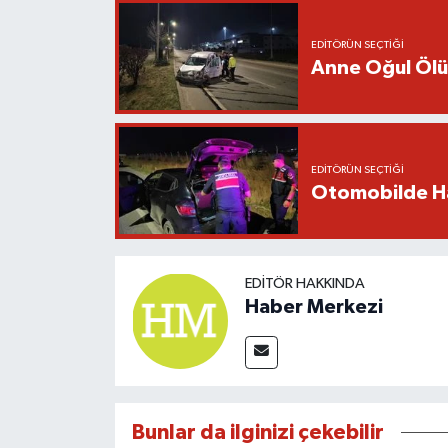
EDITÖRÜN SEÇTIĞI
Anne Oğul Öl
EDITÖRÜN SEÇTIĞI
Otomobilde Ha
EDITÖR HAKKINDA
Haber Merkezi
Bunlar da ilginizi çekebilir