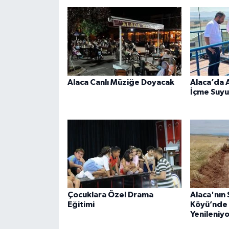
Alaca Canlı Müziğe Doyacak
Alaca’da 
İçme Suyu
Çocuklara Özel Drama
Alaca'nın
Eğitimi
Köyü’nde A
Yenileniy