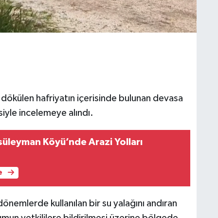
dökülen hafriyatın içerisinde bulunan devasa
siyle incelemeye alındı.
ısüleyman Köyü’nde Arazi Yolları
e
 dönemlerde kullanılan bir su yalağını andıran