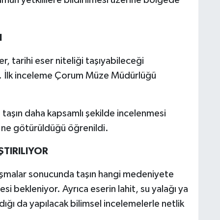
umun yetkililere bildirilmesi üzerine bölgede
I
r, tarihi eser niteliği taşıyabileceği
dı. İlk inceleme Çorum Müze Müdürlüğü
taşın daha kapsamlı şekilde incelenmesi
ne götürüldüğü öğrenildi.
TIRILIYOR
ışmalar sonucunda taşın hangi medeniyete
 bekleniyor. Ayrıca eserin lahit, su yalağı ya
adığı da yapılacak bilimsel incelemelerle netlik