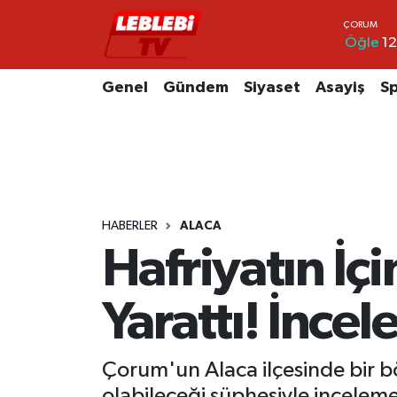
Öğle
12
Hava Durumu
Genel
Gündem
Siyaset
Asayiş
S
Çorum Namaz Vakitleri
Trafik Durumu
Süper Lig Puan Durumu ve Fikstür
HABERLER
ALACA
Tüm Manşetler
Hafriyatın İ
Son Dakika Haberleri
Yarattı! İncel
Haber Arşivi
Çorum'un Alaca ilçesinde bir bö
olabileceği şüphesiyle inceleme