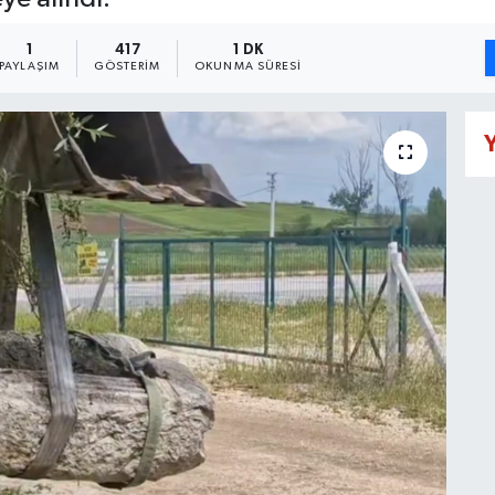
1
417
1 DK
PAYLAŞIM
GÖSTERIM
OKUNMA SÜRESI
Y