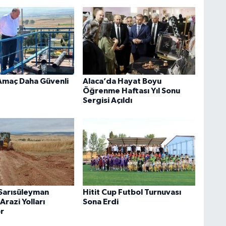
Amaç Daha Güvenli
Alaca’da Hayat Boyu
Öğrenme Haftası Yıl Sonu
Sergisi Açıldı
 Sarısüleyman
Hitit Cup Futbol Turnuvası
razi Yolları
Sona Erdi
or