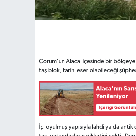
Çorum'un Alaca ilçesinde bir bölgeye 
taş blok, tarihi eser olabileceği şüphe
Alaca'nın Sar
Yenileniyor
İçeriği Görüntül
İçi oyulmuş yapısıyla lahdi ya da antik