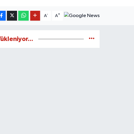
-
+
A
A
ükleniyor...