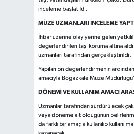
taş, vatandaşların dikkatini çekti. Dur
inceleme başlatıldı.
MÜZE UZMANLARI İNCELEME YAPT
İhbar üzerine olay yerine gelen yetkilile
değerlendirilen taşı koruma altına al
uzmanları tarafından gerçekleştirildi.
Yapılan ön değerlendirmenin ardından 
amacıyla Boğazkale Müze Müdürlüğü'
DÖNEMİ VE KULLANIM AMACI ARAŞ
Uzmanlar tarafından sürdürülecek çal
veya döneme ait olduğunun belirlenmesi
da farklı bir amaçla kullanılıp kullanılm
kazanacak.