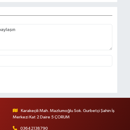
Karakeçili Mah. Mazlumoğlu Sok. Gurbetçi Şahin İş
Merkezi Kat 2 Daire 5 ÇORUM
03642138790