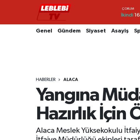
İkindi
16
Hava Durumu
Genel
Gündem
Siyaset
Asayiş
S
Çorum Namaz Vakitleri
Trafik Durumu
Süper Lig Puan Durumu ve Fikstür
HABERLER
ALACA
Tüm Manşetler
Yangına Müdah
Son Dakika Haberleri
Hazırlık İçin
Haber Arşivi
Alaca Meslek Yüksekokulu İtfaiy
İtfaiye Müdürlüğü ekipleri tara