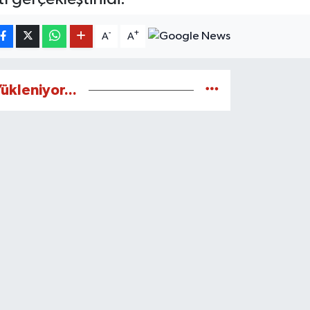
-
+
A
A
ükleniyor...