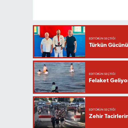
EDITÖRÜN SEÇTIĞI
Türkün Gücünü
EDITÖRÜN SEÇTIĞI
Felaket Geliyo
EDITÖRÜN SEÇTIĞI
Zehir Tacirle