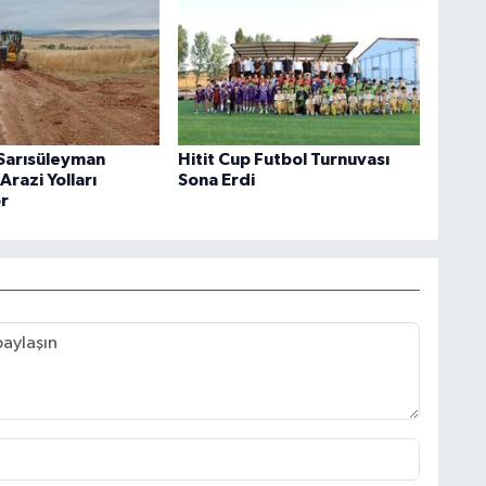
 Sarısüleyman
Hitit Cup Futbol Turnuvası
razi Yolları
Sona Erdi
or