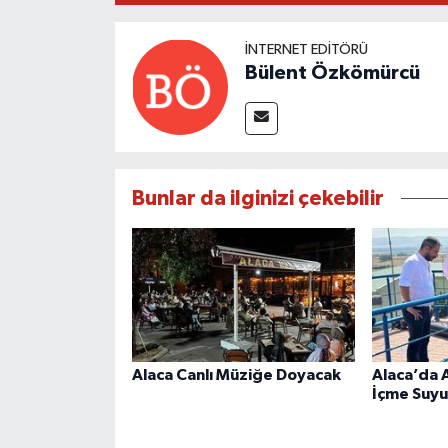
İNTERNET EDITÖRÜ
Bülent Özkömürcü
Bunlar da ilginizi çekebilir
Alaca Canlı Müziğe Doyacak
Alaca’da 
İçme Suyu