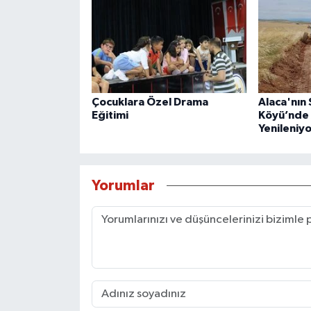
Çocuklara Özel Drama
Alaca'nın
Eğitimi
Köyü’nde A
Yenileniy
Yorumlar