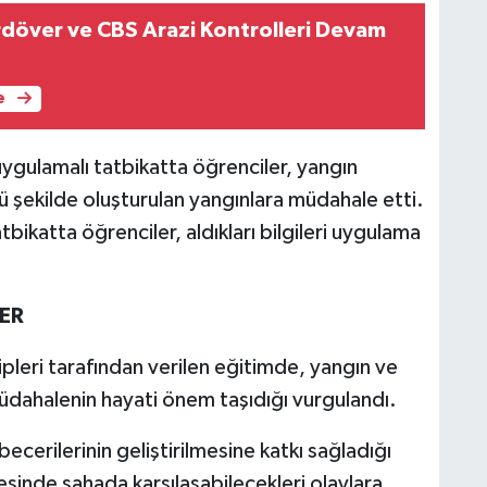
rdöver ve CBS Arazi Kontrolleri Devam
e
ygulamalı tatbikatta öğrenciler, yangın
ü şekilde oluşturulan yangınlara müdahale etti.
bikatta öğrenciler, aldıkları bilgileri uygulama
LER
pleri tarafından verilen eğitimde, yangın ve
müdahalenin hayati önem taşıdığı vurgulandı.
becerilerinin geliştirilmesine katkı sağladığı
yesinde sahada karşılaşabilecekleri olaylara