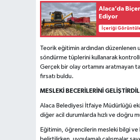
Alaca’da Biçe
Ediyor
İçeriği Görüntül
Teorik eğitimin ardından düzenlenen u
söndürme tüplerini kullanarak kontroll
Gerçek bir olay ortamını aratmayan tat
fırsatı buldu.
MESLEKİ BECERİLERİNİ GELİŞTİRDİ
Alaca Belediyesi İtfaiye Müdürlüğü eki
diğer acil durumlarda hızlı ve doğru 
Eğitimin, öğrencilerin mesleki bilgi ve 
belirtilirken, uygulamalı çalışmalar sa