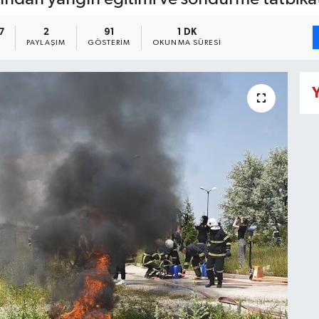
7
2
91
1 DK
PAYLAŞIM
GÖSTERIM
OKUNMA SÜRESI
Y