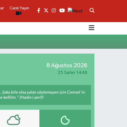
lar
Canlı Yayın
8 Ağustos 2026
25 Safer 1448
m. Şaka bile olsa yalan söylemeyen için Cennet'in
 kefilim." (Hadis-i şerif)