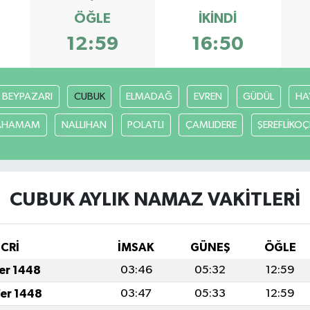
ÖĞLE
İKINDI
12:59
16:50
BEYPAZARI
CUBUK
ELMADAĞ
EVREN
GÜDÜL
HA
CAHAMAM
NALLIHAN
POLATLI
ÇAMLIDERE
ŞEREFLİKO
CUBUK AYLIK NAMAZ VAKITLERI
İCRİ
İMSAK
GÜNEŞ
ÖĞLE
fer 1448
03:46
05:32
12:59
fer 1448
03:47
05:33
12:59