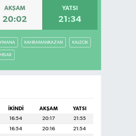
AKŞAM
YATSI
20:02
21:34
YMANA
KAHRAMANKAZAN
KALECİK
ÇHİSAR
İKINDI
AKŞAM
YATSI
16:54
20:17
21:55
16:54
20:16
21:54