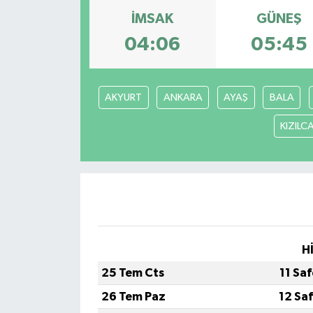
İMSAK
GÜNEŞ
04:06
05:45
AKYURT
ANKARA
AYAŞ
BALA
KIZIL
H
25 Tem Cts
11 Sa
26 Tem Paz
12 Sa