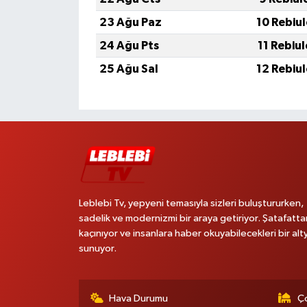
23 Ağu Paz
10 Rebiu
24 Ağu Pts
11 Rebiu
25 Ağu Sal
12 Rebiu
Leblebi Tv, yepyeni temasıyla sizleri buluştururken,
sadelik ve modernizmi bir araya getiriyor. Şatafatta
kaçınıyor ve insanlara haber okuyabilecekleri bir alt
sunuyor.
Hava Durumu
Ço