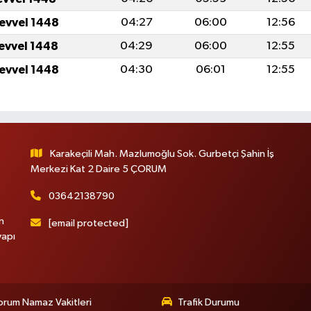
levvel 1448
04:27
06:00
12:56
levvel 1448
04:29
06:00
12:55
levvel 1448
04:30
06:01
12:55
Karakeçili Mah. Mazlumoğlu Sok. Gurbetçi Şahin İş
Merkezi Kat 2 Daire 5 ÇORUM
03642138790
n
[email protected]
yapı
rum Namaz Vakitleri
Trafik Durumu