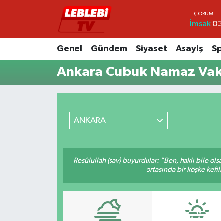
İmsak
03
Hava Durumu
Genel
Gündem
Siyaset
Asayiş
S
Çorum Namaz Vakitleri
Ankara Cubuk Namaz Vaki
Trafik Durumu
Süper Lig Puan Durumu ve Fikstür
ANKARA
Tüm Manşetler
Resûlullah (sav) buyurdular: "Ben, haklı bile ol
Son Dakika Haberleri
ortasında bir köşke kefil
Haber Arşivi