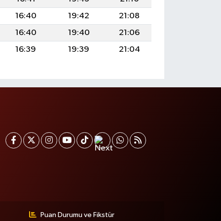
16:40
19:42
21:08
16:40
19:40
21:06
16:39
19:39
21:04
Puan Durumu ve Fikstür