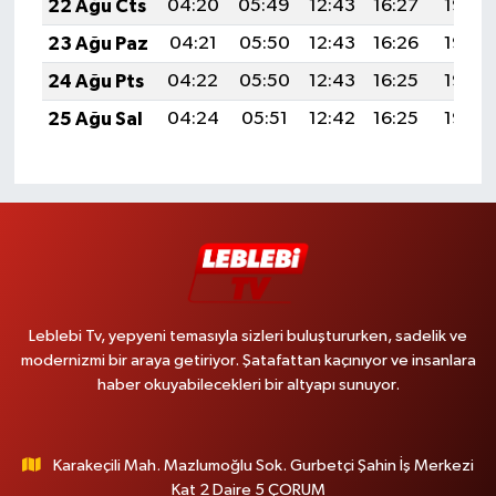
22 Ağu Cts
04:20
05:49
12:43
16:27
19:28
23 Ağu Paz
04:21
05:50
12:43
16:26
19:26
24 Ağu Pts
04:22
05:50
12:43
16:25
19:25
25 Ağu Sal
04:24
05:51
12:42
16:25
19:23
Leblebi Tv, yepyeni temasıyla sizleri buluştururken, sadelik ve
modernizmi bir araya getiriyor. Şatafattan kaçınıyor ve insanlara
haber okuyabilecekleri bir altyapı sunuyor.
Karakeçili Mah. Mazlumoğlu Sok. Gurbetçi Şahin İş Merkezi
Kat 2 Daire 5 ÇORUM