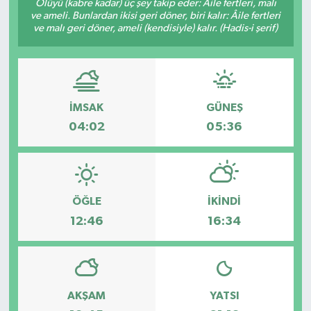
Ölüyü (kabre kadar) üç şey takip eder: Âile fertleri, malı
ve ameli. Bunlardan ikisi geri döner, biri kalır: Âile fertleri
ve malı geri döner, ameli (kendisiyle) kalır. (Hadis-i şerif)
İMSAK
GÜNEŞ
04:02
05:36
ÖĞLE
İKINDI
12:46
16:34
AKŞAM
YATSI