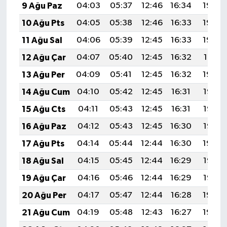
9 Ağu Paz
04:03
05:37
12:46
16:34
19:44
10 Ağu Pts
04:05
05:38
12:46
16:33
19:43
11 Ağu Sal
04:06
05:39
12:45
16:33
19:42
12 Ağu Çar
04:07
05:40
12:45
16:32
19:41
13 Ağu Per
04:09
05:41
12:45
16:32
19:39
14 Ağu Cum
04:10
05:42
12:45
16:31
19:38
15 Ağu Cts
04:11
05:43
12:45
16:31
19:37
16 Ağu Paz
04:12
05:43
12:45
16:30
19:36
17 Ağu Pts
04:14
05:44
12:44
16:30
19:34
18 Ağu Sal
04:15
05:45
12:44
16:29
19:33
19 Ağu Çar
04:16
05:46
12:44
16:29
19:32
20 Ağu Per
04:17
05:47
12:44
16:28
19:30
21 Ağu Cum
04:19
05:48
12:43
16:27
19:29