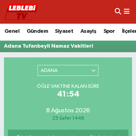
Hava Durumu
Genel
Gündem
Siyaset
Asayiş
Spor
İlçele
Çorum Namaz Vakitleri
Adana Tufanbeyli Namaz Vakitleri
Trafik Durumu
Süper Lig Puan Durumu ve Fikstür
ADANA
Tüm Manşetler
ÖĞLE VAKTINE KALAN SÜRE
41:54
Son Dakika Haberleri
8 Ağustos 2026
Haber Arşivi
25 Safer 1448