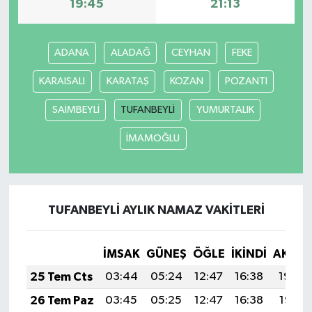
19:45
21:13
ADANA
ALADAĞ
CEYHAN
FEKE
KARAISALI
KARATAŞ
KOZAN
POZANTI
SAİMBEYLİ
TUFANBEYLİ
YUMURTALIK
İMAMOĞLU
TUFANBEYLİ AYLIK NAMAZ VAKITLERI
İMSAK
GÜNEŞ
ÖĞLE
İKINDI
AKŞA
25 Tem Cts
03:44
05:24
12:47
16:38
19:59
26 Tem Paz
03:45
05:25
12:47
16:38
19:58