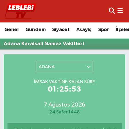
Hava Durumu
Genel
Gündem
Siyaset
Asayiş
Spor
İlçele
Çorum Namaz Vakitleri
Adana Karaisali Namaz Vakitleri
Trafik Durumu
Süper Lig Puan Durumu ve Fikstür
ADANA
Tüm Manşetler
İMSAK VAKTINE KALAN SÜRE
01:25:53
Son Dakika Haberleri
7 Ağustos 2026
Haber Arşivi
24 Safer 1448