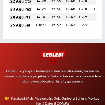
22 Ağu Cts
04:28
05:55
12:48
16:30
19:31
23 Ağu Paz
04:29
05:56
12:48
16:30
19:30
24 Ağu Pts
04:30
05:56
12:47
16:29
19:28
25 Ağu Sal
04:31
05:57
12:47
16:28
19:27
Leblebi Tv, yepyeni temasıyla sizleri buluştururken, sadelik ve
modernizmi bir araya getiriyor. Şatafattan kaçınıyor ve insanlara
haber okuyabilecekleri bir altyapı sunuyor.
Karakeçili Mah. Mazlumoğlu Sok. Gurbetçi Şahin İş Merkezi
Kat 2 Daire 5 ÇORUM