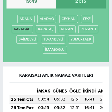
19:49
21:15
ADANA
ALADAĞ
CEYHAN
FEKE
KARAISALI
KARATAŞ
KOZAN
POZANTI
SAİMBEYLİ
TUFANBEYLİ
YUMURTALIK
İMAMOĞLU
KARAISALI AYLIK NAMAZ VAKITLERI
İMSAK
GÜNEŞ
ÖĞLE
İKINDI
AKŞA
25 Tem Cts
03:54
05:32
12:51
16:41
20:01
26 Tem Paz
03:55
05:32
12:51
16:41
20:00