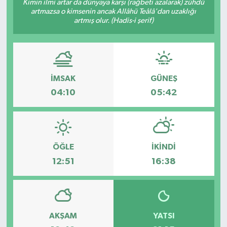
Kimin ilmi artar da dünyaya karşı (rağbeti azalarak) zühdü
artmazsa o kimsenin ancak Allâhü Teâlâ'dan uzaklığı
artmış olur. (Hadis-i şerif)
İMSAK
GÜNEŞ
04:10
05:42
ÖĞLE
İKINDI
12:51
16:38
AKŞAM
YATSI