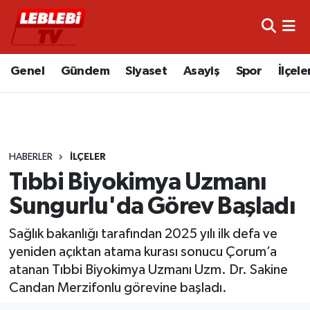
Hava Durumu
Genel
Gündem
Siyaset
Asayiş
Spor
İlçele
Çorum Namaz Vakitleri
Trafik Durumu
HABERLER
İLÇELER
Süper Lig Puan Durumu ve Fikstür
Tıbbi Biyokimya Uzmanı
Tüm Manşetler
Sungurlu'da Görev Başladı
Son Dakika Haberleri
Sağlık bakanlığı tarafından 2025 yılı ilk defa ve
yeniden açıktan atama kurası sonucu Çorum’a
Haber Arşivi
atanan Tıbbi Biyokimya Uzmanı Uzm. Dr. Sakine
Candan Merzifonlu görevine başladı.