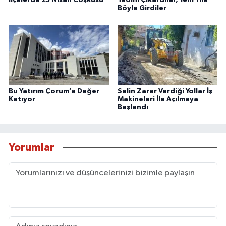
İlçelerde 23 Nisan Coşkusu
Tadını Çıkardılar, Yeni Yıla
Böyle Girdiler
Bu Yatırım Çorum’a Değer
Selin Zarar Verdiği Yollar İş
Katıyor
Makineleri İle Açılmaya
Başlandı
Yorumlar