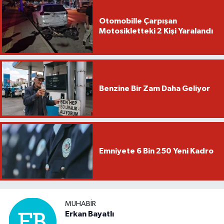
Otomobille Çarpışan
Motosikletteki 2 Kişi Yaralandı
Benzine Bir Zam Daha Geliyor
Emniyete 6 Bin 250 Yeni Kadro
MUHABIR
Erkan Bayatlı