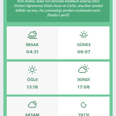
Kim Allâhü Teâlâ'nın dininde tefakkuh ederse (dînî
ilimleri öğrenirse) Allah Azze ve Celle, ona (her işinde)
kâfidir ve onu, hiç ummadığı yerden rızıklandırıverir.
(Hadis-i şerif)
İMSAK
GÜNEŞ
04:31
06:07
ÖĞLE
İKINDI
13:18
17:08
AKŞAM
YATSI