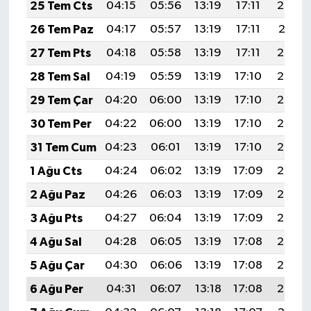
25 Tem Cts
04:15
05:56
13:19
17:11
20:32
26 Tem Paz
04:17
05:57
13:19
17:11
20:31
27 Tem Pts
04:18
05:58
13:19
17:11
20:30
28 Tem Sal
04:19
05:59
13:19
17:10
20:29
29 Tem Çar
04:20
06:00
13:19
17:10
20:28
30 Tem Per
04:22
06:00
13:19
17:10
20:28
31 Tem Cum
04:23
06:01
13:19
17:10
20:27
1 Ağu Cts
04:24
06:02
13:19
17:09
20:26
2 Ağu Paz
04:26
06:03
13:19
17:09
20:25
3 Ağu Pts
04:27
06:04
13:19
17:09
20:24
4 Ağu Sal
04:28
06:05
13:19
17:08
20:23
5 Ağu Çar
04:30
06:06
13:19
17:08
20:22
6 Ağu Per
04:31
06:07
13:18
17:08
20:20