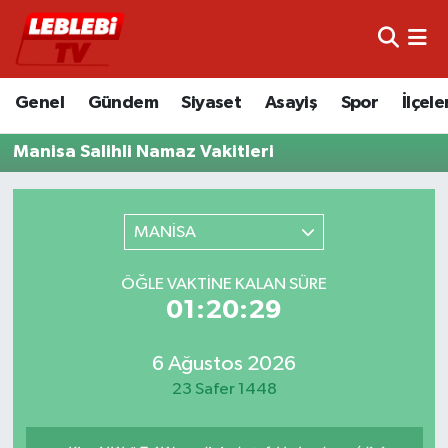
Hava Durumu
Genel
Gündem
Siyaset
Asayiş
Spor
İlçele
Çorum Namaz Vakitleri
Manisa Salihli Namaz Vakitleri
Trafik Durumu
Süper Lig Puan Durumu ve Fikstür
MANİSA
Tüm Manşetler
ÖĞLE VAKTINE KALAN SÜRE
01:20:29
Son Dakika Haberleri
6 Ağustos 2026
Haber Arşivi
23 Safer 1448