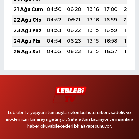
21 Ağu Cum
04:50
06:20
13:16
17:00
20:02
22 Ağu Cts
04:52
06:21
13:16
16:59
20:00
23 Ağu Paz
04:53
06:22
13:15
16:59
19:59
24 Ağu Pts
04:54
06:23
13:15
16:58
19:58
25 Ağu Sal
04:55
06:23
13:15
16:57
19:56
Leblebi Tv, yepyeni temasıyla sizleri buluştururken, sadelik ve
modernizmi bir araya getiriyor. Şatafattan kaçınıyor ve insanlara
haber okuyabilecekleri bir altyapı sunuyor.