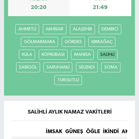
20:20
21:49
AHMETLİ
AKHİSAR
ALAŞEHİR
DEMİRCİ
GÖLMARMARA
GÖRDES
KIRKAĞAÇ
KULA
KÖPRÜBAŞI
MANİSA
SALİHLİ
SARIGÖL
SARUHANLI
SELENDİ
SOMA
TURGUTLU
SALİHLİ AYLIK NAMAZ VAKITLERI
İMSAK
GÜNEŞ
ÖĞLE
İKINDI
AKŞA