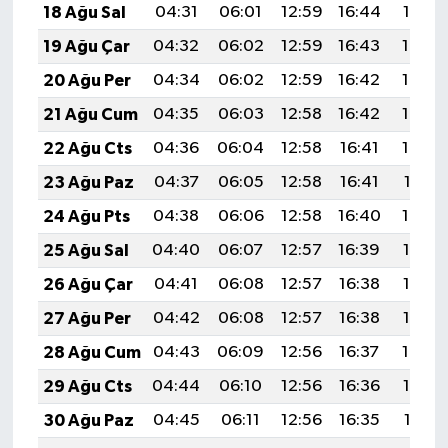
18 Ağu Sal
04:31
06:01
12:59
16:44
19:47
19 Ağu Çar
04:32
06:02
12:59
16:43
19:46
20 Ağu Per
04:34
06:02
12:59
16:42
19:45
21 Ağu Cum
04:35
06:03
12:58
16:42
19:43
22 Ağu Cts
04:36
06:04
12:58
16:41
19:42
23 Ağu Paz
04:37
06:05
12:58
16:41
19:41
24 Ağu Pts
04:38
06:06
12:58
16:40
19:39
25 Ağu Sal
04:40
06:07
12:57
16:39
19:38
26 Ağu Çar
04:41
06:08
12:57
16:38
19:36
27 Ağu Per
04:42
06:08
12:57
16:38
19:35
28 Ağu Cum
04:43
06:09
12:56
16:37
19:34
29 Ağu Cts
04:44
06:10
12:56
16:36
19:32
30 Ağu Paz
04:45
06:11
12:56
16:35
19:31