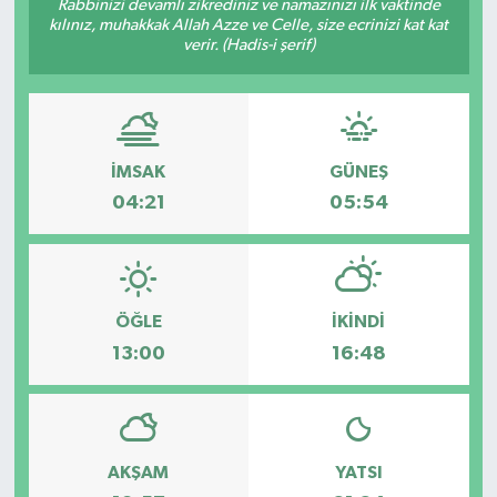
Rabbinizi devamlı zikrediniz ve namazınızı ilk vaktinde
kılınız, muhakkak Allah Azze ve Celle, size ecrinizi kat kat
verir. (Hadis-i şerif)
İMSAK
GÜNEŞ
04:21
05:54
ÖĞLE
İKINDI
13:00
16:48
AKŞAM
YATSI