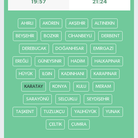
19:57
21:24
AHIRLI
AKÖREN
AKŞEHİR
ALTINEKİN
BEYŞEHİR
BOZKIR
CİHANBEYLİ
DERBENT
DEREBUCAK
DOĞANHİSAR
EMİRGAZİ
EREĞLİ
GÜNEYSINIR
HADİM
HALKAPINAR
HÜYÜK
ILGIN
KADINHANI
KARAPINAR
KARATAY
KONYA
KULU
MERAM
SARAYÖNÜ
SELÇUKLU
SEYDİŞEHİR
TAŞKENT
TUZLUKÇU
YALIHÜYÜK
YUNAK
ÇELTİK
ÇUMRA