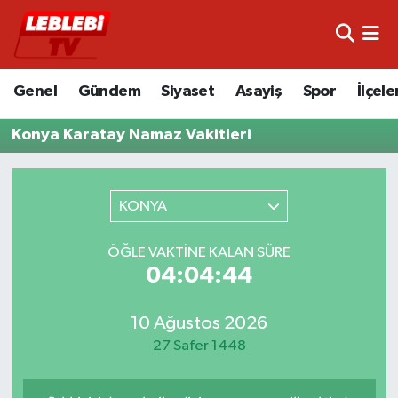
Hava Durumu
Genel
Gündem
Siyaset
Asayiş
Spor
İlçele
Çorum Namaz Vakitleri
Konya Karatay Namaz Vakitleri
Trafik Durumu
Süper Lig Puan Durumu ve Fikstür
KONYA
Tüm Manşetler
ÖĞLE VAKTINE KALAN SÜRE
04:04:44
Son Dakika Haberleri
10 Ağustos 2026
Haber Arşivi
27 Safer 1448