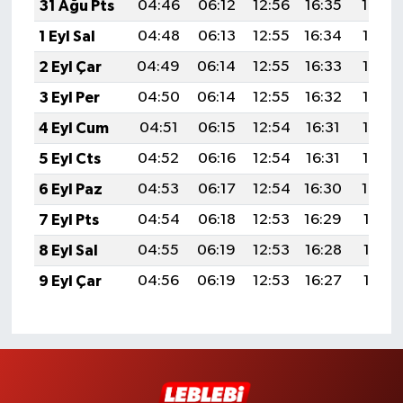
31 Ağu Pts
04:46
06:12
12:56
16:35
19:29
1 Eyl Sal
04:48
06:13
12:55
16:34
19:28
2 Eyl Çar
04:49
06:14
12:55
16:33
19:26
3 Eyl Per
04:50
06:14
12:55
16:32
19:25
4 Eyl Cum
04:51
06:15
12:54
16:31
19:23
5 Eyl Cts
04:52
06:16
12:54
16:31
19:22
6 Eyl Paz
04:53
06:17
12:54
16:30
19:20
7 Eyl Pts
04:54
06:18
12:53
16:29
19:19
8 Eyl Sal
04:55
06:19
12:53
16:28
19:17
9 Eyl Çar
04:56
06:19
12:53
16:27
19:16