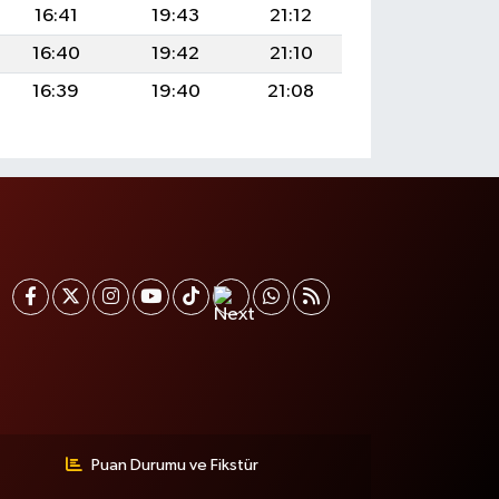
16:41
19:43
21:12
16:40
19:42
21:10
16:39
19:40
21:08
Puan Durumu ve Fikstür