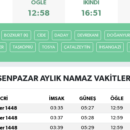
ÖĞLE
İKINDI
12:58
16:51
BOZKURT (K)
CİDE
DADAY
DEVREKANİ
DOĞANYUR
ER
TAŞKÖPRÜ
TOSYA
ÇATALZEYTİN
İHSANGAZİ
ŞENPAZAR AYLIK NAMAZ VAKITLER
İCRİ
İMSAK
GÜNEŞ
ÖĞLE
fer 1448
03:35
05:27
12:59
fer 1448
03:37
05:28
12:59
fer 1448
03:39
05:29
12:59