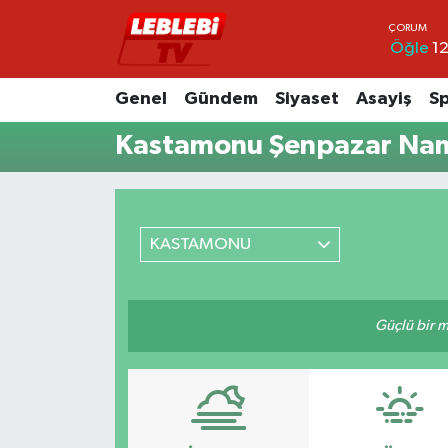
Öğle
12
Hava Durumu
Genel
Gündem
Siyaset
Asayiş
S
Çorum Namaz Vakitleri
Kastamonu Şenpazar Nama
Trafik Durumu
Süper Lig Puan Durumu ve Fikstür
KASTAMONU
Tüm Manşetler
Güçlü bir mü
Son Dakika Haberleri
Haber Arşivi