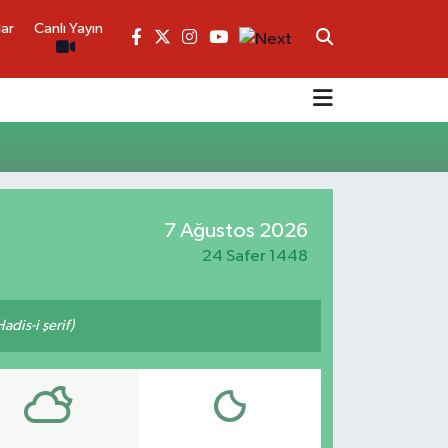
lar
Canlı Yayın
7 Ağustos 2026
24 Safer 1448
adis-i şerif)