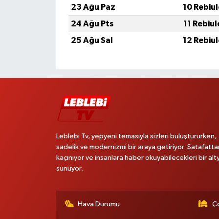
23 Ağu Paz
10 Rebiu
24 Ağu Pts
11 Rebiu
25 Ağu Sal
12 Rebiu
Leblebi Tv, yepyeni temasıyla sizleri buluştururken,
sadelik ve modernizmi bir araya getiriyor. Şatafatta
kaçınıyor ve insanlara haber okuyabilecekleri bir alt
sunuyor.
Hava Durumu
Ço