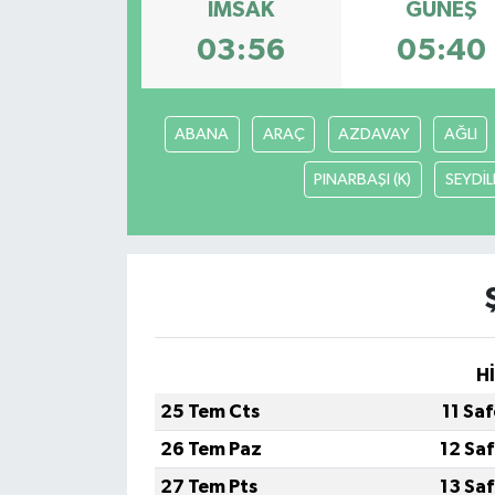
İMSAK
GÜNEŞ
03:56
05:40
ABANA
ARAÇ
AZDAVAY
AĞLI
PINARBAŞI (K)
SEYDİL
H
25 Tem Cts
11 Sa
26 Tem Paz
12 Sa
27 Tem Pts
13 Sa