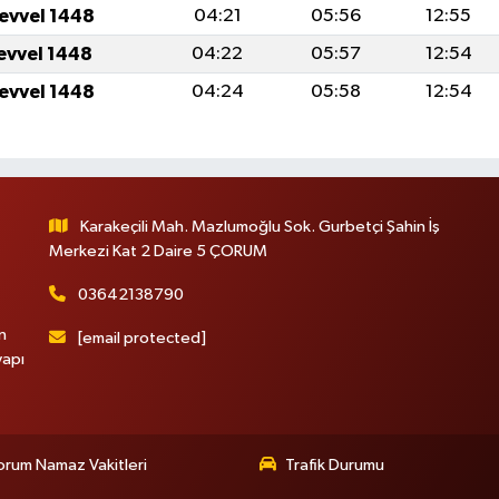
levvel 1448
04:21
05:56
12:55
levvel 1448
04:22
05:57
12:54
levvel 1448
04:24
05:58
12:54
Karakeçili Mah. Mazlumoğlu Sok. Gurbetçi Şahin İş
Merkezi Kat 2 Daire 5 ÇORUM
03642138790
n
[email protected]
yapı
rum Namaz Vakitleri
Trafik Durumu