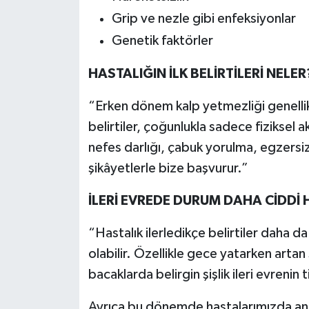
Grip ve nezle gibi enfeksiyonlar
Genetik faktörler
HASTALIĞIN İLK BELİRTİLERİ NELER
“Erken dönem kalp yetmezliği genellikle
belirtiler, çoğunlukla sadece fiziksel a
nefes darlığı, çabuk yorulma, egzersi
şikâyetlerle bize başvurur.”
İLERİ EVREDE DURUM DAHA CİDDİ 
“Hastalık ilerledikçe belirtiler daha da
olabilir. Özellikle gece yatarken artan 
bacaklarda belirgin şişlik ileri evrenin ti
Ayrıca bu dönemde hastalarımızda ani k