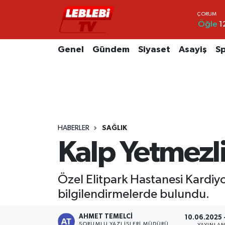
Öğle
1
Hava Durumu
Genel
Gündem
Siyaset
Asayiş
S
Çorum Namaz Vakitleri
Trafik Durumu
Süper Lig Puan Durumu ve Fikstür
HABERLER
SAĞLIK
Tüm Manşetler
Kalp Yetmezl
Son Dakika Haberleri
Özel Elitpark Hastanesi Kardiy
Haber Arşivi
bilgilendirmelerde bulundu.
AHMET TEMELCI
10.06.2025 
SORUMLU YAZI İŞLERI MÜDÜRÜ