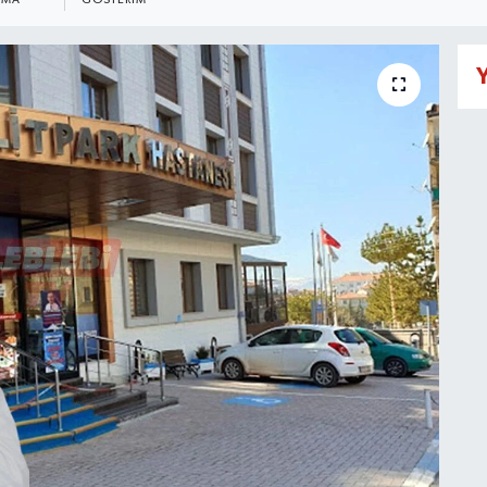
NMA
GÖSTERIM
Y