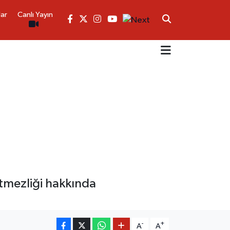
lar
Canlı Yayın
etmezliği hakkında
-
+
A
A