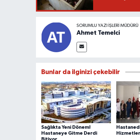
SORUMLU YAZI İŞLERI MÜDÜRÜ
Ahmet Temelci
Bunlar da ilginizi çekebilir
Sağlıkta Yeni Dönem!
Hastanede
Hastaneye Gitme Derdi
Hizmetler
Bitiyor