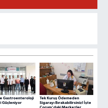
 Gastroenteroloji
Tek Kuruş Ödemeden
i Güçleniyor
Sigarayı Bırakabilirsiniz! İşte
Çorum'daki Merkezler