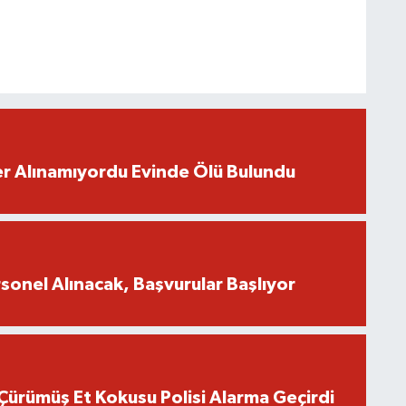
r Alınamıyordu Evinde Ölü Bulundu
onel Alınacak, Başvurular Başlıyor
Çürümüş Et Kokusu Polisi Alarma Geçirdi