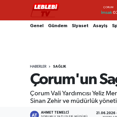
İmsak
0
Hava Durumu
Genel
Gündem
Siyaset
Asayiş
S
Çorum Namaz Vakitleri
Trafik Durumu
Süper Lig Puan Durumu ve Fikstür
HABERLER
SAĞLIK
Tüm Manşetler
Çorum'un Sağl
Son Dakika Haberleri
Çorum Vali Yardımcısı Yeliz Mer
Haber Arşivi
Sinan Zehir ve müdürlük yönetici
AHMET TEMELCI
21.06.2026 
SORUMLU YAZI İŞLERI MÜDÜRÜ