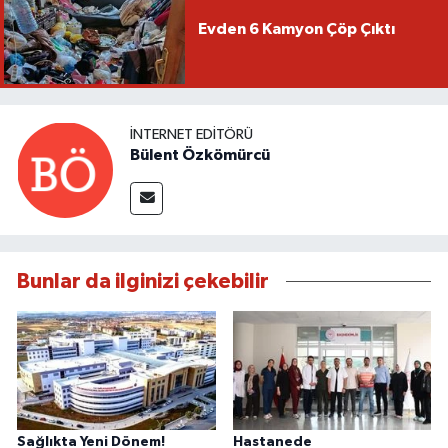
Evden 6 Kamyon Çöp Çıktı
İNTERNET EDITÖRÜ
Bülent Özkömürcü
Bunlar da ilginizi çekebilir
Sağlıkta Yeni Dönem!
Hastanede