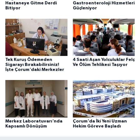
Hastaneye Gitme Derdi
Gastroenteroloji Hizmetleri
Bitiyor
Güçleniyor
Tek Kuruş Ödemeden
4 Saati Aşan Yolculuklar Felç
Sigarayı Bırakabilirsiniz!
Ve Ölüm Tehlikesi Taşıyor
İşte Çorum'daki Merkezler
Merkez Laboratuvarı'nda
Çorum'da İki Yeni Uzman
Kapsamlı Dönüşüm
Hekim Göreve Başladı