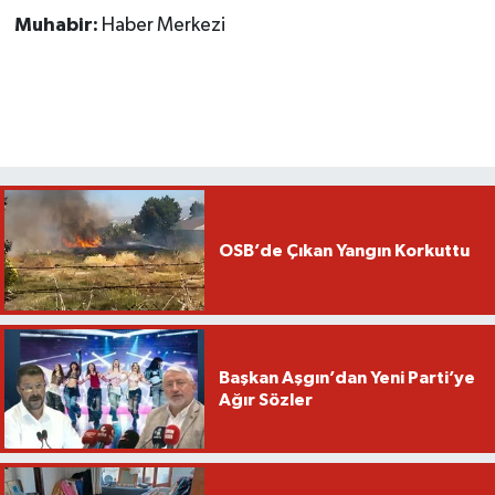
Muhabir:
Haber Merkezi
OSB’de Çıkan Yangın Korkuttu
Başkan Aşgın’dan Yeni Parti’ye
Ağır Sözler