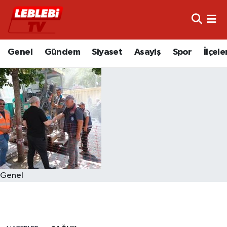
Hava Durumu
Genel
Gündem
Siyaset
Asayiş
Spor
İlçele
Çorum Namaz Vakitleri
Trafik Durumu
Süper Lig Puan Durumu ve Fikstür
Tüm Manşetler
Son Dakika Haberleri
Genel
Haber Arşivi