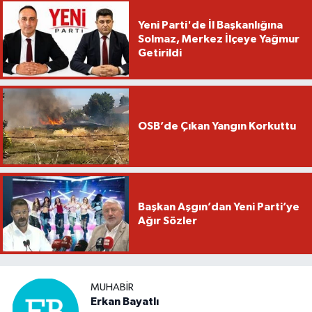
Yeni Parti'de İl Başkanlığına
Solmaz, Merkez İlçeye Yağmur
Getirildi
OSB’de Çıkan Yangın Korkuttu
Başkan Aşgın’dan Yeni Parti’ye
Ağır Sözler
MUHABIR
Erkan Bayatlı