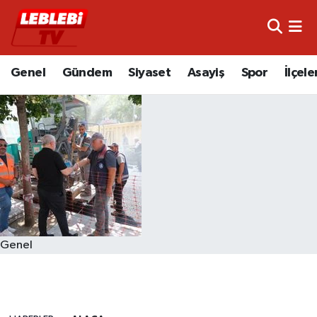
Hava Durumu
Genel
Gündem
Siyaset
Asayiş
Spor
İlçele
Çorum Namaz Vakitleri
Trafik Durumu
Süper Lig Puan Durumu ve Fikstür
Tüm Manşetler
Son Dakika Haberleri
Genel
Haber Arşivi