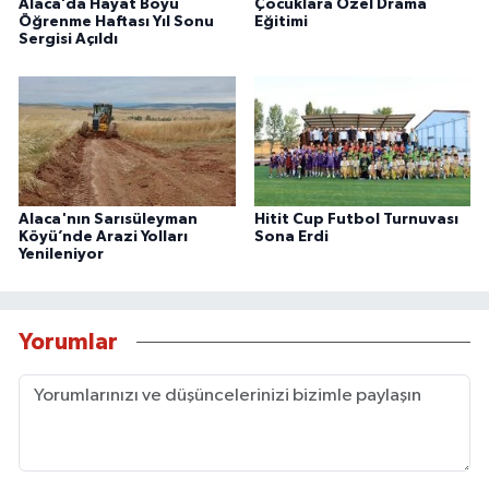
Alaca’da Hayat Boyu
Çocuklara Özel Drama
Öğrenme Haftası Yıl Sonu
Eğitimi
Sergisi Açıldı
Alaca'nın Sarısüleyman
Hitit Cup Futbol Turnuvası
Köyü’nde Arazi Yolları
Sona Erdi
Yenileniyor
Yorumlar