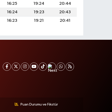
16:25
19:24
20:44
16:24
19:23
20:43
16:23
19:21
20:41
Puan Durumu ve Fikstür