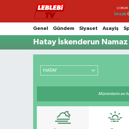
İmsak
Hava Durumu
Genel
Gündem
Siyaset
Asayiş
S
Çorum Namaz Vakitleri
Hatay İskenderun Namaz 
Trafik Durumu
Süper Lig Puan Durumu ve Fikstür
HATAY
Tüm Manşetler
Müminlerin en hayı
Son Dakika Haberleri
Haber Arşivi