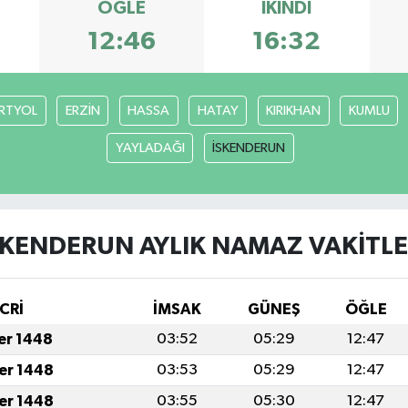
ÖĞLE
İKINDI
12:46
16:32
RTYOL
ERZİN
HASSA
HATAY
KIRIKHAN
KUMLU
YAYLADAĞI
İSKENDERUN
SKENDERUN AYLIK NAMAZ VAKITLE
CRİ
İMSAK
GÜNEŞ
ÖĞLE
fer 1448
03:52
05:29
12:47
fer 1448
03:53
05:29
12:47
fer 1448
03:55
05:30
12:47