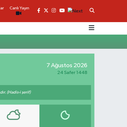
lar
Canlı Yayın
7 Ağustos 2026
24 Safer 1448
ır. (Hadis-i şerif)