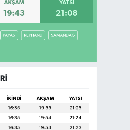
AKŞAM
YATSI
19:43
21:08
PAYAS
REYHANLI
SAMANDAĞ
RI
İKINDI
AKŞAM
YATSI
16:35
19:55
21:25
16:35
19:54
21:24
16:35
19:54
21:23