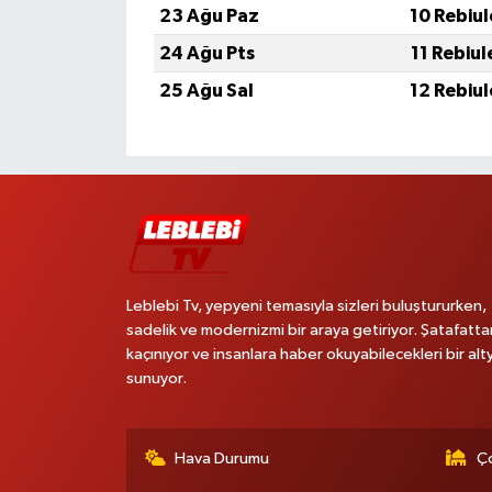
23 Ağu Paz
10 Rebiu
24 Ağu Pts
11 Rebiu
25 Ağu Sal
12 Rebiu
Leblebi Tv, yepyeni temasıyla sizleri buluştururken,
sadelik ve modernizmi bir araya getiriyor. Şatafatta
kaçınıyor ve insanlara haber okuyabilecekleri bir alt
sunuyor.
Hava Durumu
Ço