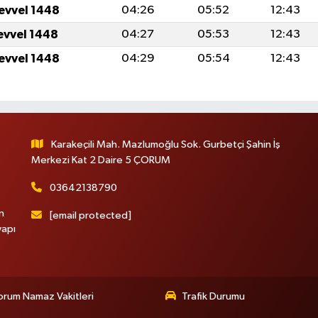
levvel 1448
04:26
05:52
12:43
levvel 1448
04:27
05:53
12:43
levvel 1448
04:29
05:54
12:43
Karakeçili Mah. Mazlumoğlu Sok. Gurbetçi Şahin İş
Merkezi Kat 2 Daire 5 ÇORUM
03642138790
n
[email protected]
yapı
rum Namaz Vakitleri
Trafik Durumu