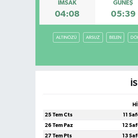
İMSAK
GÜNEŞ
04:08
05:39
ALTINÖZÜ
ARSUZ
BELEN
DÖ
İ
Hİ
25 Tem Cts
11 Sa
26 Tem Paz
12 Sa
27 Tem Pts
13 Sa