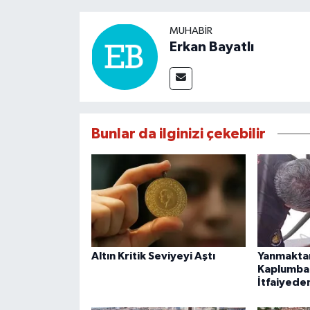
MUHABIR
Erkan Bayatlı
Bunlar da ilginizi çekebilir
Altın Kritik Seviyeyi Aştı
Yanmaktan
Kaplumba
İtfaiyede