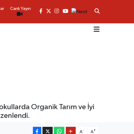
lar
Canlı Yayın
okullarda Organik Tarım ve İyi
üzenlendi.
-
+
A
A