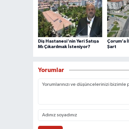
Diş Hastanesi'nin Yeri Satışa
Çorum’a İ
Mı Çıkarılmak İsteniyor?
Şart
Yorumlar