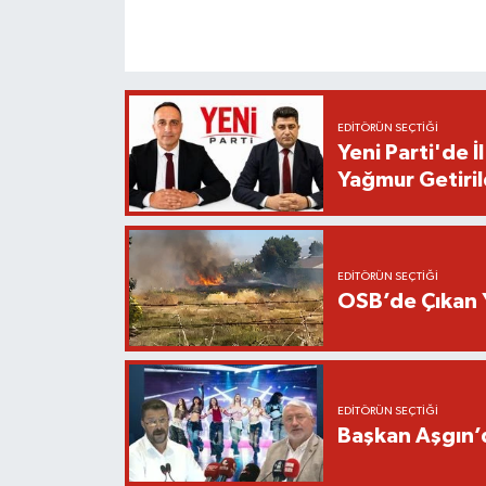
EDITÖRÜN SEÇTIĞI
Yeni Parti'de 
Yağmur Getiril
EDITÖRÜN SEÇTIĞI
OSB’de Çıkan 
EDITÖRÜN SEÇTIĞI
Başkan Aşgın’d