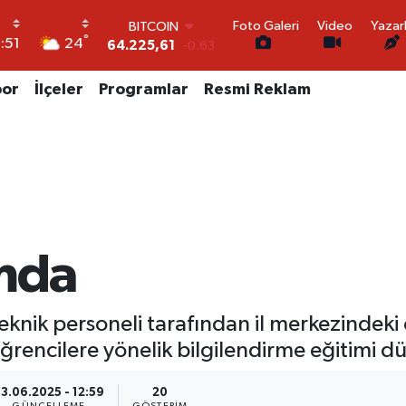
Foto Galeri
Video
Yazar
DOLAR
°
24
:51
47,7143
0.16
EURO
55,0317
-0.02
por
İlçeler
Programlar
Resmi Reklam
STERLİN
64,2463
0.07
GRAM ALTIN
6510.40
0.45
BİST100
13.799
70
BITCOIN
64.225,61
-0.63
mda
nik personeli tarafından il merkezindeki 
rencilere yönelik bilgilendirme eğitimi d
3.06.2025 - 12:59
20