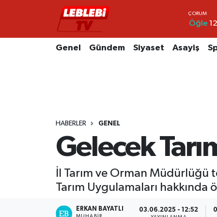
Öğle
12
Hava Durumu
Genel
Gündem
Siyaset
Asayiş
S
Çorum Namaz Vakitleri
Trafik Durumu
Süper Lig Puan Durumu ve Fikstür
HABERLER
GENEL
Tüm Manşetler
Gelecek Tarı
Son Dakika Haberleri
İl Tarım ve Orman Müdürlüğü tek
Haber Arşivi
Tarım Uygulamaları hakkında öğ
ERKAN BAYATLI
03.06.2025 - 12:52
0
MUHABIR