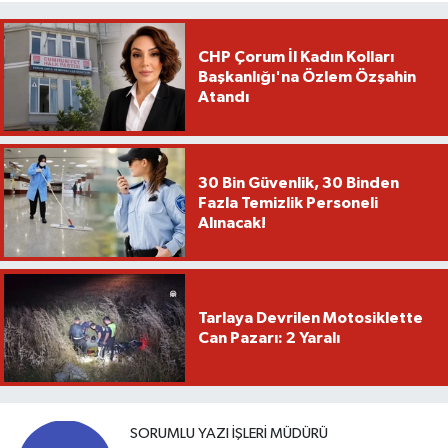
CHP Çorum İl Kadın Kolları
Başkanlığı'na Özlem Özşahin
Atandı
30 Bin Güvenlik, 30 Binden
Fazla Temizlik Personeli
Alınacak!
Tarlaya Devrilen Motosiklette
Can Pazarı: 2 Yaralı
SORUMLU YAZI İŞLERI MÜDÜRÜ