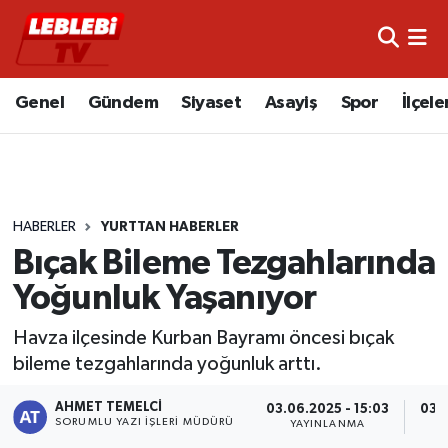
Hava Durumu
Genel
Gündem
Siyaset
Asayiş
Spor
İlçele
Çorum Namaz Vakitleri
Trafik Durumu
HABERLER
YURTTAN HABERLER
Süper Lig Puan Durumu ve Fikstür
Bıçak Bileme Tezgahlarında
Tüm Manşetler
Yoğunluk Yaşanıyor
Son Dakika Haberleri
Havza ilçesinde Kurban Bayramı öncesi bıçak
bileme tezgahlarında yoğunluk arttı.
Haber Arşivi
AHMET TEMELCI
03.06.2025 - 15:03
03.0
SORUMLU YAZI İŞLERI MÜDÜRÜ
YAYINLANMA