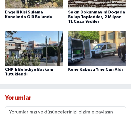
Engelli Kişi Sulama
Sakın Dokunmayın! Doğada
Kanalında Ölü Bulundu
Bulup Topladılar, 2 Milyon
TL Ceza Yediler
CHP’li Belediye Başkanı
Kene Kâbusu Yine Can Aldı
Tutuklandı
Yorumlar