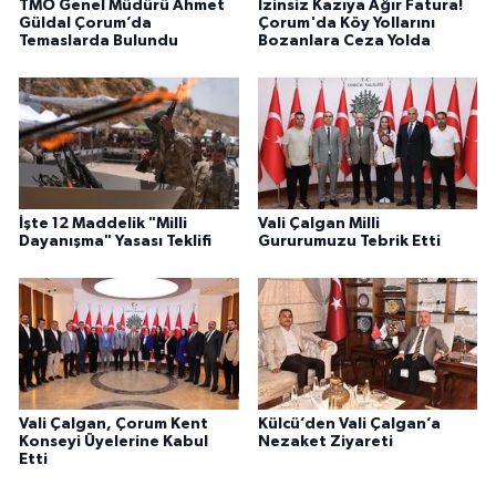
TMO Genel Müdürü Ahmet
İzinsiz Kazıya Ağır Fatura!
Güldal Çorum’da
Çorum'da Köy Yollarını
Temaslarda Bulundu
Bozanlara Ceza Yolda
İşte 12 Maddelik "Milli
Vali Çalgan Milli
Dayanışma" Yasası Teklifi
Gururumuzu Tebrik Etti
Vali Çalgan, Çorum Kent
Külcü’den Vali Çalgan’a
Konseyi Üyelerine Kabul
Nezaket Ziyareti
Etti