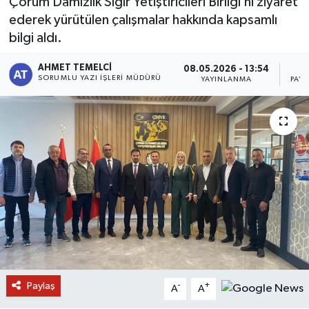
Çorum Damızlık Sığır Yetiştiricileri Birliği’ni ziyaret
ederek yürütülen çalışmalar hakkında kapsamlı
bilgi aldı.
AHMET TEMELCI
08.05.2026 - 13:54
SORUMLU YAZI İŞLERI MÜDÜRÜ
YAYINLANMA
PAY
Paylaş
-
+
A
A