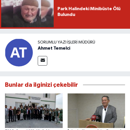
Park Halindeki Minibüste Ölü
Bulundu
SORUMLU YAZI İŞLERI MÜDÜRÜ
Ahmet Temelci
Bunlar da ilginizi çekebilir