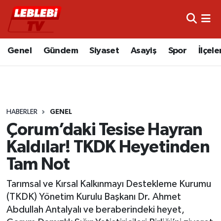
Hava Durumu
Genel
Gündem
Siyaset
Asayiş
Spor
İlçele
Çorum Namaz Vakitleri
Trafik Durumu
HABERLER
GENEL
Süper Lig Puan Durumu ve Fikstür
Çorum’daki Tesise Hayran
Tüm Manşetler
Kaldılar! TKDK Heyetinden
Tam Not
Son Dakika Haberleri
Tarımsal ve Kırsal Kalkınmayı Destekleme Kurumu
Haber Arşivi
(TKDK) Yönetim Kurulu Başkanı Dr. Ahmet
Abdullah Antalyalı ve beraberindeki heyet,