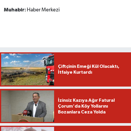
Muhabir:
Haber Merkezi
Çiftçinin Emeği Kül Olacaktı,
İtfaiye Kurtardı
İzinsiz Kazıya Ağır Fatura!
Çorum'da Köy Yollarını
Bozanlara Ceza Yolda