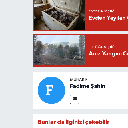
EDITÖRÜN SEÇTIĞI
Evden Yayılan 
EDITÖRÜN SEÇTIĞI
Anız Yangını C
MUHABIR
Fadime Şahin
Bunlar da ilginizi çekebilir