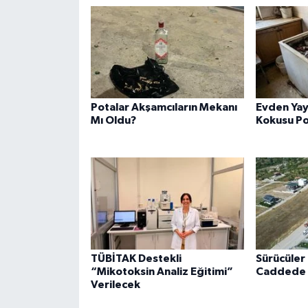
Potalar Akşamcıların Mekanı
Evden Yay
Mı Oldu?
Kokusu Po
TÜBİTAK Destekli
Sürücüler 
“Mikotoksin Analiz Eğitimi”
Caddede 
Verilecek