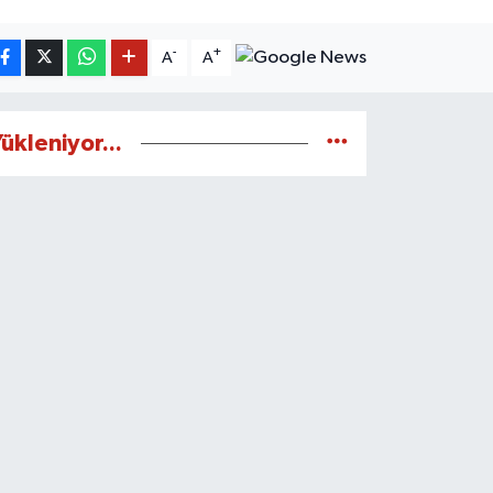
-
+
A
A
ükleniyor...