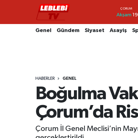
Akşam
19
Hava Durumu
Genel
Gündem
Siyaset
Asayiş
S
Çorum Namaz Vakitleri
Trafik Durumu
Süper Lig Puan Durumu ve Fikstür
HABERLER
GENEL
Tüm Manşetler
Boğulma Vaka
Son Dakika Haberleri
Çorum’da Ris
Haber Arşivi
Çorum İl Genel Meclisi’nin May
gerçekleştirildi.