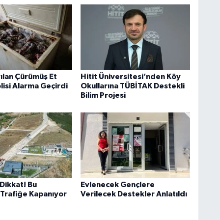
ılan Çürümüş Et
Hitit Üniversitesi’nden Köy
lisi Alarma Geçirdi
Okullarına TÜBİTAK Destekli
Bilim Projesi
Dikkat! Bu
Evlenecek Gençlere
Trafiğe Kapanıyor
Verilecek Destekler Anlatıldı