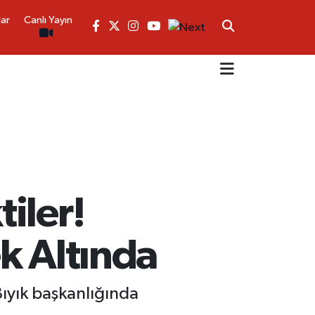
lar
Canlı Yayın
iler!
k Altında
Bıyık başkanlığında