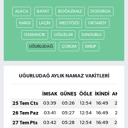
ALACA
BAYAT
BOĞAZKALE
DODURGA
KARGI
LAÇİN
MECİTÖZÜ
ORTAKÖY
OSMANCIK
OĞUZLAR
SUNGURLU
UĞURLUDAĞ
ÇORUM
İSKİLİP
UĞURLUDAĞ AYLIK NAMAZ VAKITLERI
İMSAK
GÜNEŞ
ÖĞLE
İKINDI
AKŞA
25 Tem Cts
03:39
05:26
12:54
16:49
20:12
26 Tem Paz
03:41
05:27
12:54
16:49
20:11
27 Tem Pts
03:42
05:28
12:54
16:49
20:10