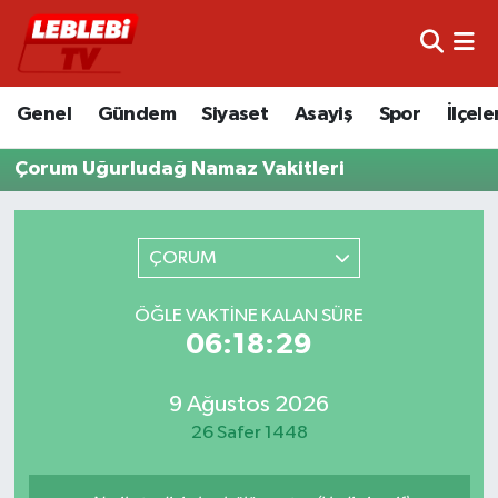
Hava Durumu
Genel
Gündem
Siyaset
Asayiş
Spor
İlçele
Çorum Namaz Vakitleri
Çorum Uğurludağ Namaz Vakitleri
Trafik Durumu
Süper Lig Puan Durumu ve Fikstür
ÇORUM
Tüm Manşetler
ÖĞLE VAKTINE KALAN SÜRE
06:18:29
Son Dakika Haberleri
9 Ağustos 2026
Haber Arşivi
26 Safer 1448