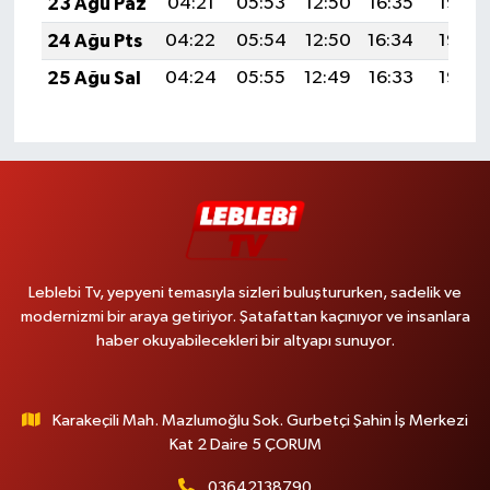
23 Ağu Paz
04:21
05:53
12:50
16:35
19:36
24 Ağu Pts
04:22
05:54
12:50
16:34
19:35
25 Ağu Sal
04:24
05:55
12:49
16:33
19:33
Leblebi Tv, yepyeni temasıyla sizleri buluştururken, sadelik ve
modernizmi bir araya getiriyor. Şatafattan kaçınıyor ve insanlara
haber okuyabilecekleri bir altyapı sunuyor.
Karakeçili Mah. Mazlumoğlu Sok. Gurbetçi Şahin İş Merkezi
Kat 2 Daire 5 ÇORUM
03642138790