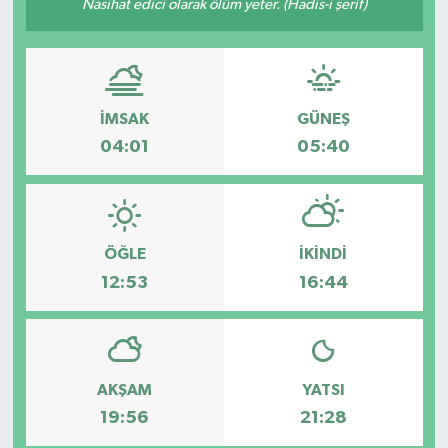
Nasihat edici olarak ölüm yeter. (Hadis-i şerif)
İMSAK
GÜNEŞ
04:01
05:40
ÖĞLE
İKINDI
12:53
16:44
AKŞAM
YATSI
19:56
21:28