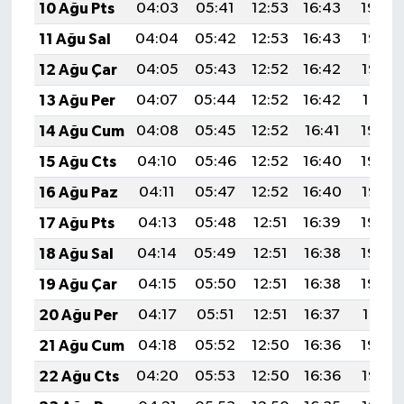
10 Ağu Pts
04:03
05:41
12:53
16:43
19:54
11 Ağu Sal
04:04
05:42
12:53
16:43
19:53
12 Ağu Çar
04:05
05:43
12:52
16:42
19:52
13 Ağu Per
04:07
05:44
12:52
16:42
19:51
14 Ağu Cum
04:08
05:45
12:52
16:41
19:49
15 Ağu Cts
04:10
05:46
12:52
16:40
19:48
16 Ağu Paz
04:11
05:47
12:52
16:40
19:47
17 Ağu Pts
04:13
05:48
12:51
16:39
19:45
18 Ağu Sal
04:14
05:49
12:51
16:38
19:44
19 Ağu Çar
04:15
05:50
12:51
16:38
19:42
20 Ağu Per
04:17
05:51
12:51
16:37
19:41
21 Ağu Cum
04:18
05:52
12:50
16:36
19:39
22 Ağu Cts
04:20
05:53
12:50
16:36
19:38