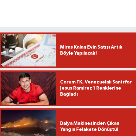
Miras Kalan Evin Satışı Artık
Böyle Yapılacak!
Çorum FK, Venezuelalı Santrfor
Jesus Ramirez'i Renklerine
Bağladı
Balya Makinesinden Çıkan
Yangın Felakete Dönüştü!