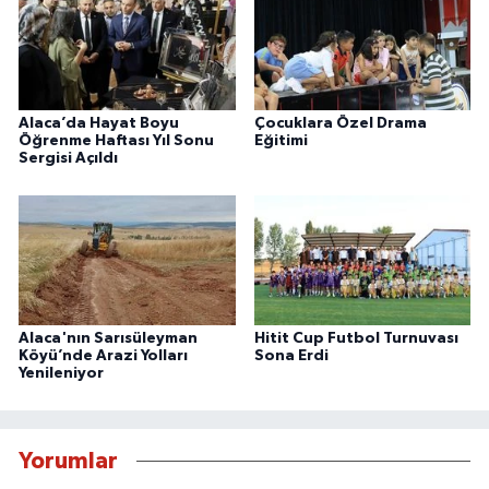
Alaca’da Hayat Boyu
Çocuklara Özel Drama
Öğrenme Haftası Yıl Sonu
Eğitimi
Sergisi Açıldı
Alaca'nın Sarısüleyman
Hitit Cup Futbol Turnuvası
Köyü’nde Arazi Yolları
Sona Erdi
Yenileniyor
Yorumlar