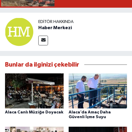
EDITÖR HAKKINDA
Haber Merkezi
Bunlar da ilginizi çekebilir
Alaca Canlı Müziğe Doyacak
Alaca’da Amaç Daha
Güvenli İçme Suyu