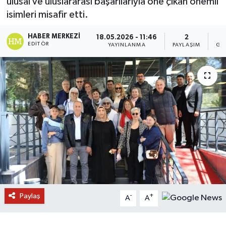
ulusal ve uluslararası başarılarıyla öne çıkan önemli
isimleri misafir etti.
HABER MERKEZI
18.05.2026 - 11:46
2
EDITÖR
YAYINLANMA
PAYLAŞIM
GÖ
Paylaş
-
+
A
A