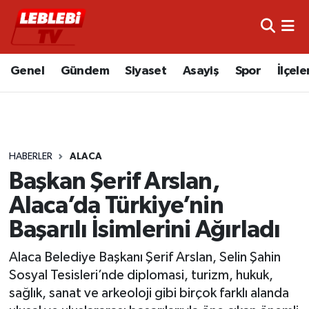
Hava Durumu
Genel
Gündem
Siyaset
Asayiş
Spor
İlçele
Çorum Namaz Vakitleri
Trafik Durumu
HABERLER
ALACA
Süper Lig Puan Durumu ve Fikstür
Başkan Şerif Arslan,
Tüm Manşetler
Alaca’da Türkiye’nin
Başarılı İsimlerini Ağırladı
Son Dakika Haberleri
Alaca Belediye Başkanı Şerif Arslan, Selin Şahin
Haber Arşivi
Sosyal Tesisleri’nde diplomasi, turizm, hukuk,
sağlık, sanat ve arkeoloji gibi birçok farklı alanda