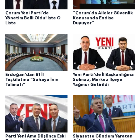
Çorum Yeni Parti’de
“Çorum’da Aileler Güvenlik
Yönetim Belli Oldu! İşte O
Konusunda Endişe
Liste
Duyuyor”
Erdoğan’dan 81 İl
Yeni Parti'de İl Başkanlığına
Teşkilatına “Sahaya İnin
Solmaz, Merkez İlçeye
Talimatı”
Yağmur Getirildi
Parti Yeni Ama Düşünce Eski
Siyasette Gündem Yaratan