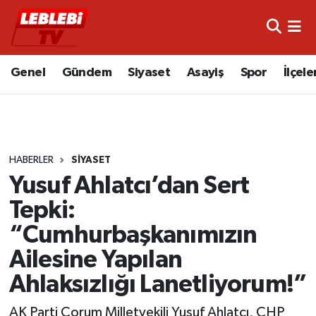
Hava Durumu
Genel
Gündem
Siyaset
Asayiş
Spor
İlçele
Çorum Namaz Vakitleri
Trafik Durumu
HABERLER
SIYASET
Süper Lig Puan Durumu ve Fikstür
Yusuf Ahlatcı’dan Sert
Tüm Manşetler
Tepki:
“Cumhurbaşkanımızın
Son Dakika Haberleri
Ailesine Yapılan
Haber Arşivi
Ahlaksızlığı Lanetliyorum!”
AK Parti Çorum Milletvekili Yusuf Ahlatcı, CHP