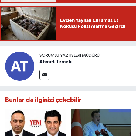
Evden Yayılan Çürümüş Et
Kokusu Polisi Alarma Geçirdi
SORUMLU YAZI İŞLERI MÜDÜRÜ
Ahmet Temelci
Bunlar da ilginizi çekebilir