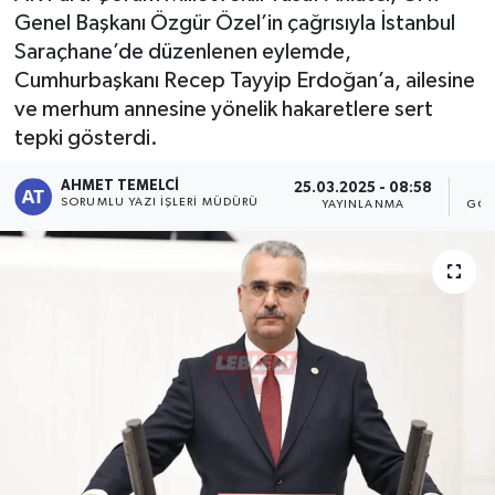
Genel Başkanı Özgür Özel’in çağrısıyla İstanbul
Saraçhane’de düzenlenen eylemde,
Cumhurbaşkanı Recep Tayyip Erdoğan’a, ailesine
ve merhum annesine yönelik hakaretlere sert
tepki gösterdi.
AHMET TEMELCI
25.03.2025 - 08:58
SORUMLU YAZI İŞLERI MÜDÜRÜ
YAYINLANMA
GÖS