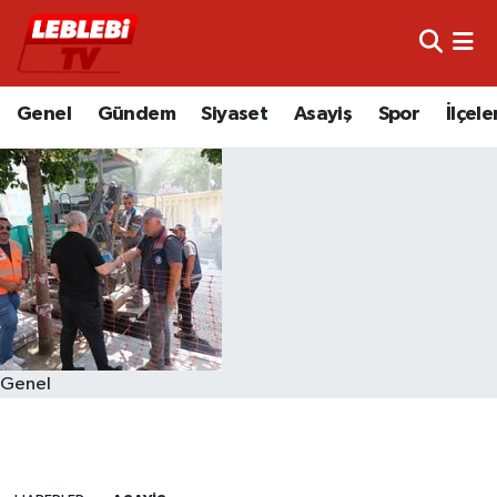
Hava Durumu
Genel
Gündem
Siyaset
Asayiş
Spor
İlçele
Çorum Namaz Vakitleri
Trafik Durumu
Süper Lig Puan Durumu ve Fikstür
Tüm Manşetler
Son Dakika Haberleri
Genel
Haber Arşivi