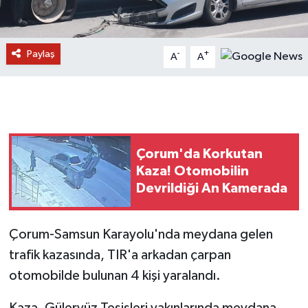
Paylaş
-
+
A
A
Çorum'da Korkutan
Kaza! Otomobilin
Devrildiği An Kamerada
Çorum-Samsun Karayolu'nda meydana gelen
trafik kazasında, TIR'a arkadan çarpan
otomobilde bulunan 4 kişi yaralandı.
Kaza, Güleryüz Tesisleri yakınlarında meydana