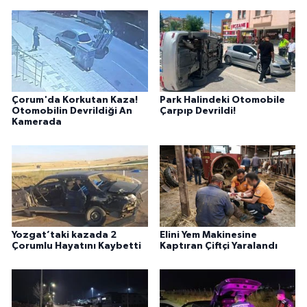
Çorum'da Korkutan Kaza!
Park Halindeki Otomobile
Otomobilin Devrildiği An
Çarpıp Devrildi!
Kamerada
Yozgat’taki kazada 2
Elini Yem Makinesine
Çorumlu Hayatını Kaybetti
Kaptıran Çiftçi Yaralandı