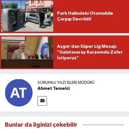
Park Halindeki Otomobile
Çarpıp Devrildi!
Aşgın'dan Süper Lig Mesajı:
"Galatasaray Karşısında Zafer
İstiyoruz"
SORUMLU YAZI İŞLERI MÜDÜRÜ
Ahmet Temelci
Bunlar da ilginizi çekebilir