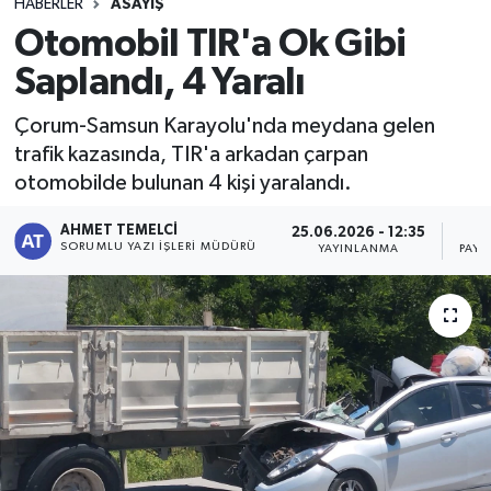
HABERLER
ASAYIŞ
Otomobil TIR'a Ok Gibi
Saplandı, 4 Yaralı
Çorum-Samsun Karayolu'nda meydana gelen
trafik kazasında, TIR'a arkadan çarpan
otomobilde bulunan 4 kişi yaralandı.
AHMET TEMELCI
25.06.2026 - 12:35
SORUMLU YAZI İŞLERI MÜDÜRÜ
YAYINLANMA
PAYL