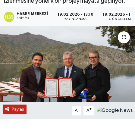
izlenmesine yönelik bir projeyi hayata geçiriyor.
HABER MERKEZI
19.02.2026 - 13:10
19.02.2026 - 16
EDITÖR
YAYINLANMA
GÜNCELLEME
Paylaş
-
+
A
A