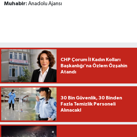
Muhabir:
Anadolu Ajansı
CHP Çorum İl Kadın Kolları
Başkanlığı'na Özlem Özşahin
Atandı
30 Bin Güvenlik, 30 Binden
Fazla Temizlik Personeli
Alınacak!