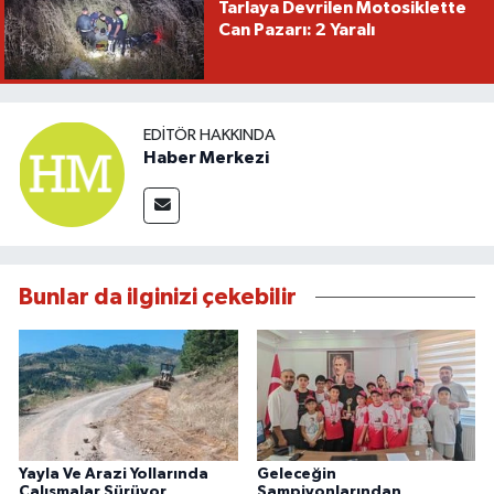
Tarlaya Devrilen Motosiklette
Can Pazarı: 2 Yaralı
EDITÖR HAKKINDA
Haber Merkezi
Bunlar da ilginizi çekebilir
Yayla Ve Arazi Yollarında
Geleceğin
Çalışmalar Sürüyor
Şampiyonlarından