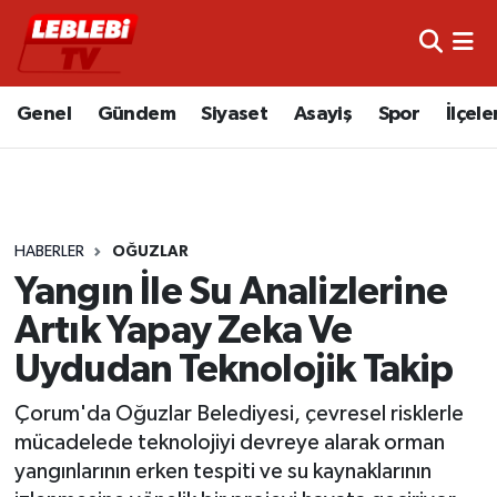
Hava Durumu
Genel
Gündem
Siyaset
Asayiş
Spor
İlçele
Çorum Namaz Vakitleri
Trafik Durumu
HABERLER
OĞUZLAR
Süper Lig Puan Durumu ve Fikstür
Yangın İle Su Analizlerine
Tüm Manşetler
Artık Yapay Zeka Ve
Uydudan Teknolojik Takip
Son Dakika Haberleri
Çorum'da Oğuzlar Belediyesi, çevresel risklerle
Haber Arşivi
mücadelede teknolojiyi devreye alarak orman
yangınlarının erken tespiti ve su kaynaklarının