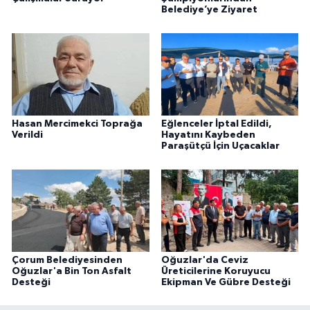
Belediye’ye Ziyaret
Hasan Mercimekci Toprağa
Eğlenceler İptal Edildi,
Verildi
Hayatını Kaybeden
Paraşütçü İçin Uçacaklar
Çorum Belediyesinden
Oğuzlar'da Ceviz
Oğuzlar'a Bin Ton Asfalt
Üreticilerine Koruyucu
Desteği
Ekipman Ve Gübre Desteği