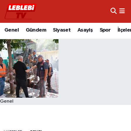
Hava Durumu
Genel
Gündem
Siyaset
Asayiş
Spor
İlçele
Çorum Namaz Vakitleri
Trafik Durumu
Süper Lig Puan Durumu ve Fikstür
Tüm Manşetler
Son Dakika Haberleri
Genel
Haber Arşivi