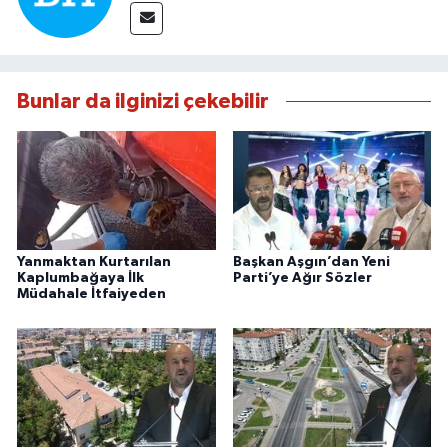
Bunlar da ilginizi çekebilir
Yanmaktan Kurtarılan
Başkan Aşgın’dan Yeni
Kaplumbağaya İlk
Parti’ye Ağır Sözler
Müdahale İtfaiyeden