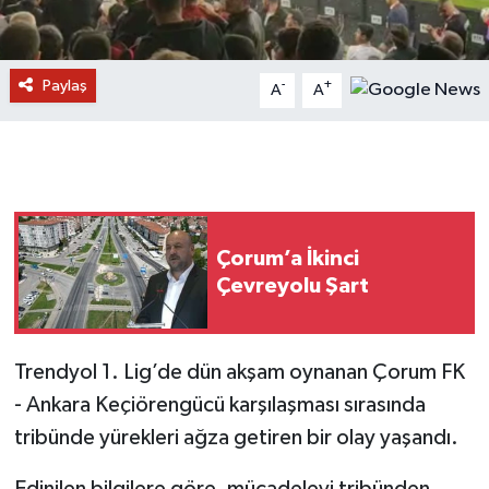
Paylaş
-
+
A
A
Çorum’a İkinci
Çevreyolu Şart
Trendyol 1. Lig’de dün akşam oynanan Çorum FK
- Ankara Keçiörengücü karşılaşması sırasında
tribünde yürekleri ağza getiren bir olay yaşandı.
Edinilen bilgilere göre, mücadeleyi tribünden