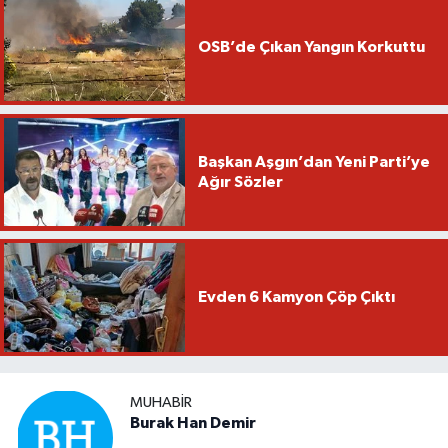
OSB’de Çıkan Yangın Korkuttu
Başkan Aşgın’dan Yeni Parti’ye
Ağır Sözler
Evden 6 Kamyon Çöp Çıktı
MUHABIR
Burak Han Demir