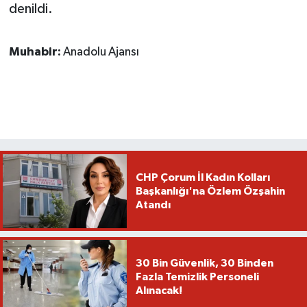
denildi.
Muhabir:
Anadolu Ajansı
CHP Çorum İl Kadın Kolları
Başkanlığı'na Özlem Özşahin
Atandı
30 Bin Güvenlik, 30 Binden
Fazla Temizlik Personeli
Alınacak!