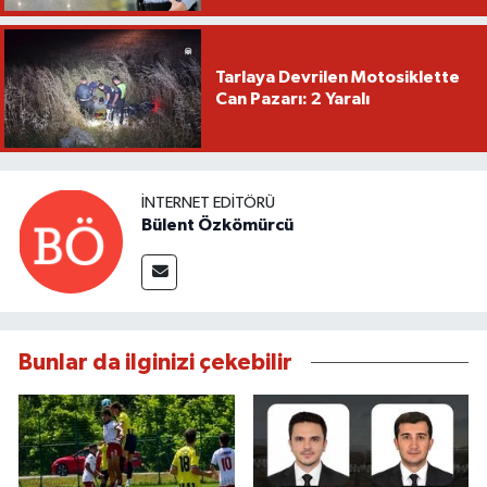
Tarlaya Devrilen Motosiklette
Can Pazarı: 2 Yaralı
İNTERNET EDITÖRÜ
Bülent Özkömürcü
Bunlar da ilginizi çekebilir