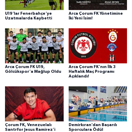
U19'lar Fenerbahçe'ye
Arca Çorum FK Yönetimine
Uzatmalarda Kaybetti
İki Yeni İsim!
Arca Çorum FK U19,
Arca Çorum FK'nın İlk 3
Gölcükspor'a Mağlup Oldu
Haftalık Maç Programı
Açıklandı!
Çorum FK, Venezuelalı
Demirkıran’dan Başarılı
Santrfor Jesus Ramirez'i
Sporculara Ödül