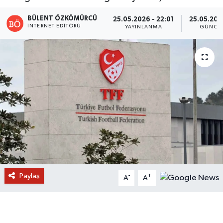
BÜLENT ÖZKÖMÜRCÜ
25.05.2026 - 22:01
25.05.202
İNTERNET EDITÖRÜ
YAYINLANMA
GÜNCE
Paylaş
-
+
A
A