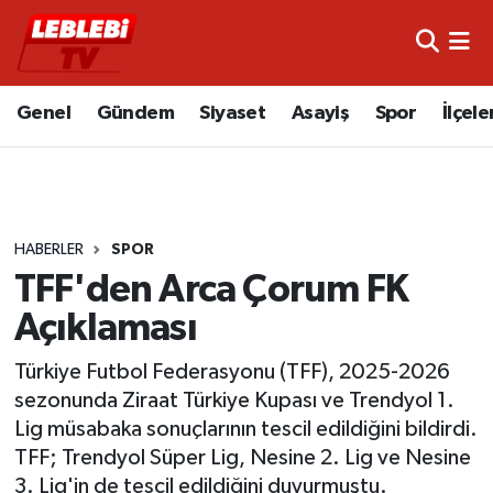
Hava Durumu
Genel
Gündem
Siyaset
Asayiş
Spor
İlçele
Çorum Namaz Vakitleri
Trafik Durumu
HABERLER
SPOR
Süper Lig Puan Durumu ve Fikstür
TFF'den Arca Çorum FK
Tüm Manşetler
Açıklaması
Son Dakika Haberleri
Türkiye Futbol Federasyonu (TFF), 2025-2026
sezonunda Ziraat Türkiye Kupası ve Trendyol 1.
Haber Arşivi
Lig müsabaka sonuçlarının tescil edildiğini bildirdi.
TFF; Trendyol Süper Lig, Nesine 2. Lig ve Nesine
3. Lig'in de tescil edildiğini duyurmuştu.