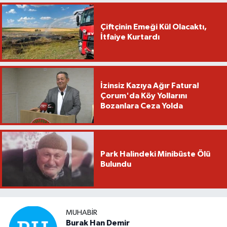
Çiftçinin Emeği Kül Olacaktı,
İtfaiye Kurtardı
İzinsiz Kazıya Ağır Fatura!
Çorum'da Köy Yollarını
Bozanlara Ceza Yolda
Park Halindeki Minibüste Ölü
Bulundu
MUHABIR
Burak Han Demir