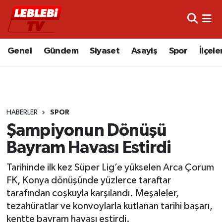
Hava Durumu
Genel
Gündem
Siyaset
Asayiş
Spor
İlçele
Çorum Namaz Vakitleri
Trafik Durumu
HABERLER
SPOR
Süper Lig Puan Durumu ve Fikstür
Şampiyonun Dönüşü
Tüm Manşetler
Bayram Havası Estirdi
Son Dakika Haberleri
Tarihinde ilk kez Süper Lig’e yükselen Arca Çorum
FK, Konya dönüşünde yüzlerce taraftar
Haber Arşivi
tarafından coşkuyla karşılandı. Meşaleler,
tezahüratlar ve konvoylarla kutlanan tarihi başarı,
kentte bayram havası estirdi.