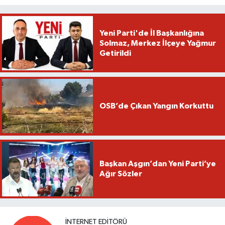
Yeni Parti'de İl Başkanlığına
Solmaz, Merkez İlçeye Yağmur
Getirildi
OSB’de Çıkan Yangın Korkuttu
Başkan Aşgın’dan Yeni Parti’ye
Ağır Sözler
İNTERNET EDITÖRÜ