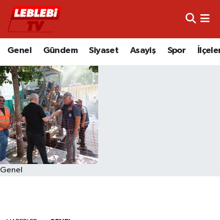
Hava Durumu
Genel
Gündem
Siyaset
Asayiş
Spor
İlçele
Çorum Namaz Vakitleri
Trafik Durumu
Süper Lig Puan Durumu ve Fikstür
Tüm Manşetler
Son Dakika Haberleri
Genel
Haber Arşivi