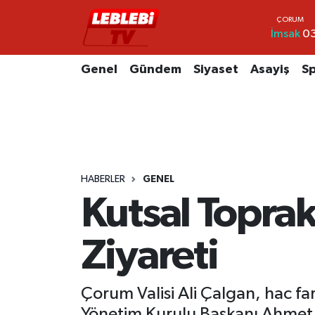
İmsak
03
Hava Durumu
Genel
Gündem
Siyaset
Asayiş
S
Çorum Namaz Vakitleri
Trafik Durumu
Süper Lig Puan Durumu ve Fikstür
HABERLER
GENEL
Tüm Manşetler
Kutsal Toprak
Son Dakika Haberleri
Ziyareti
Haber Arşivi
Çorum Valisi Ali Çalgan, hac fa
Yönetim Kurulu Başkanı Ahmet Ah