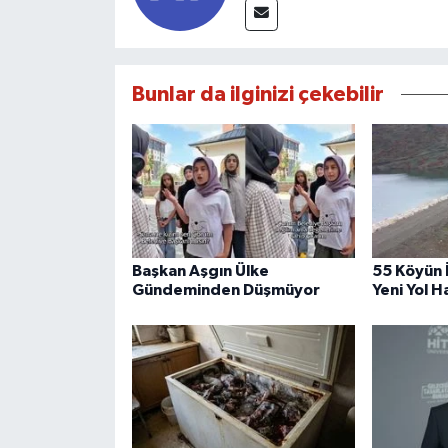
Bunlar da ilginizi çekebilir
Başkan Aşgın Ülke
55 Köyün 
Gündeminden Düşmüyor
Yeni Yol H