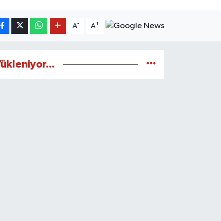
-
+
A
A
ükleniyor...