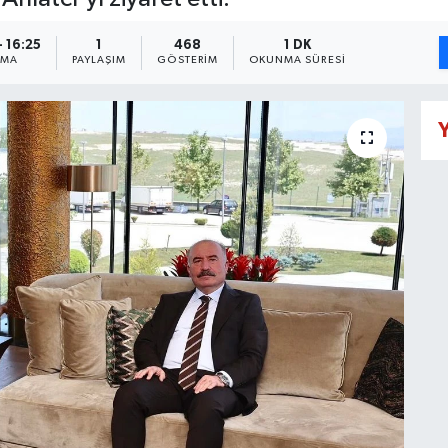
- 16:25
1
468
1 DK
NMA
PAYLAŞIM
GÖSTERIM
OKUNMA SÜRESI
Y