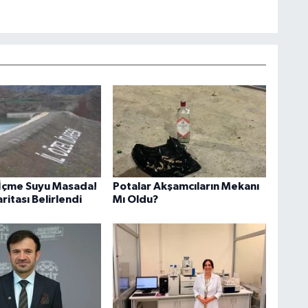
İçme Suyu Masada!
Potalar Akşamcıların Mekanı
aritası Belirlendi
Mı Oldu?