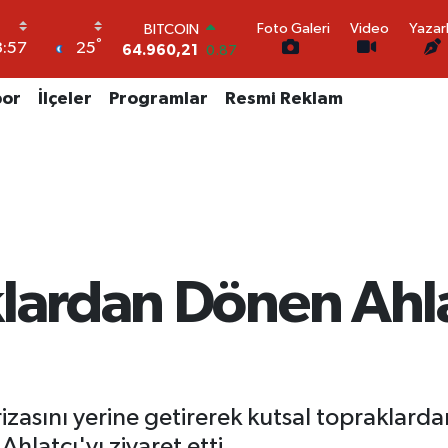
64.960,21
0.87
Foto Galeri
Video
Yazar
DOLAR
°
25
:57
47,7436
0.18
EURO
por
İlçeler
Programlar
Resmi Reklam
55,2510
0.32
STERLİN
64,4811
0.38
GRAM ALTIN
6648.99
2.59
BİST100
13.779
-14
lardan Dönen Ahla
rizasını yerine getirerek kutsal topraklar
latcı'yı ziyaret etti.