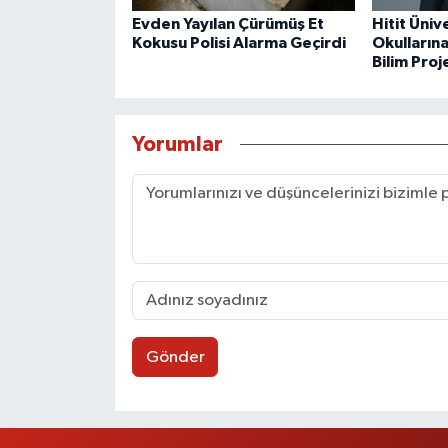
Evden Yayılan Çürümüş Et
Hitit Üniv
Kokusu Polisi Alarma Geçirdi
Okulların
Bilim Proj
Yorumlar
Gönder