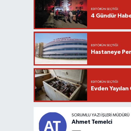
EDITÖRÜN SEÇTIĞI
4 Gündür Habe
EDITÖRÜN SEÇTIĞI
Hastaneye Pers
EDITÖRÜN SEÇTIĞI
Evden Yayılan 
SORUMLU YAZI İŞLERI MÜDÜRÜ
Ahmet Temelci