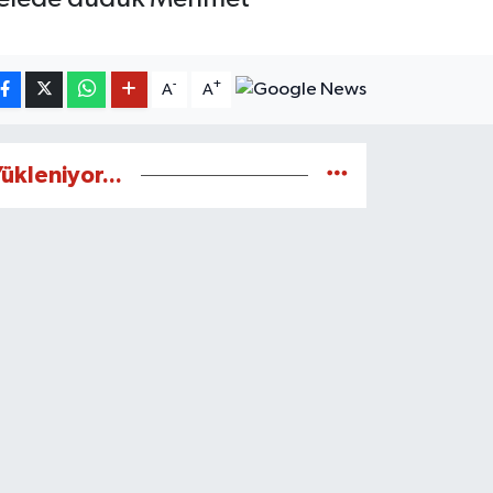
-
+
A
A
ükleniyor...