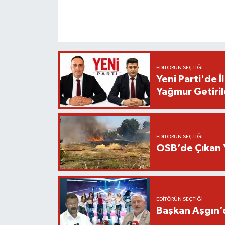
EDITÖRÜN SEÇTIĞI
Yeni Parti'de 
Yağmur Getiril
EDITÖRÜN SEÇTIĞI
OSB’de Çıkan 
EDITÖRÜN SEÇTIĞI
Başkan Aşgın’d