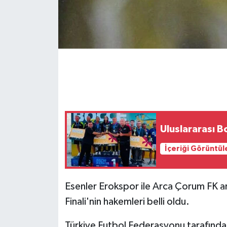
Uluslararası B
İçeriği Görüntül
Esenler Erokspor ile Arca Çorum FK a
Finali'nin hakemleri belli oldu.
Türkiye Futbol Federasyonu tarafınd