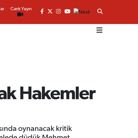
lar
Canlı Yayın
cak Hakemler
asında oynanacak kritik
cadelede düdük Mehmet