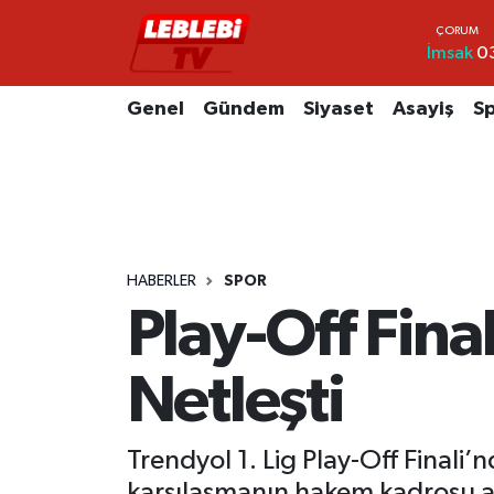
İmsak
0
Hava Durumu
Genel
Gündem
Siyaset
Asayiş
S
Çorum Namaz Vakitleri
Trafik Durumu
Süper Lig Puan Durumu ve Fikstür
HABERLER
SPOR
Tüm Manşetler
Play-Off Fin
Son Dakika Haberleri
Netleşti
Haber Arşivi
Trendyol 1. Lig Play-Off Finali
karşılaşmanın hakem kadrosu a