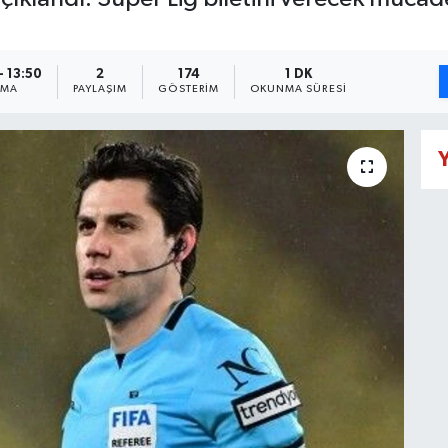
- 13:50
2
174
1 DK
NMA
PAYLAŞIM
GÖSTERIM
OKUNMA SÜRESI
Y