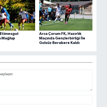
 Etimesgut
Arca Çorum FK, Hazırlık
a Mağlup
Maçında Gençlerbirliği İle
Golsüz Berabere Kaldı