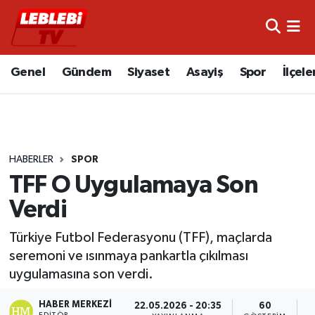
Hava Durumu
Genel
Gündem
Siyaset
Asayiş
Spor
İlçele
Çorum Namaz Vakitleri
Trafik Durumu
HABERLER
SPOR
Süper Lig Puan Durumu ve Fikstür
TFF O Uygulamaya Son
Tüm Manşetler
Verdi
Son Dakika Haberleri
Türkiye Futbol Federasyonu (TFF), maçlarda
seremoni ve ısınmaya pankartla çıkılması
Haber Arşivi
uygulamasına son verdi.
HABER MERKEZI
22.05.2026 - 20:35
60
EDITÖR