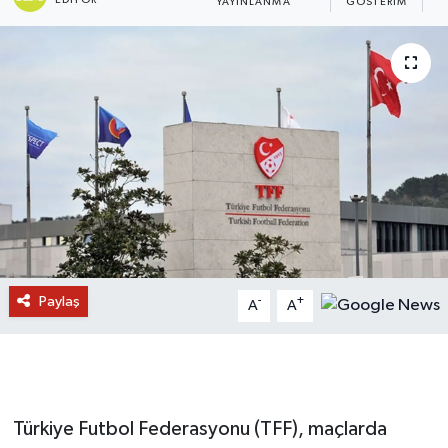
YAYINLANMA
GÖSTERIM
O
Paylaş
-
+
A
A
Türkiye Futbol Federasyonu (TFF), maçlarda