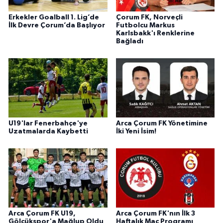
Erkekler Goalball 1. Lig’de
Çorum FK, Norveçli
İlk Devre Çorum’da Başlıyor
Futbolcu Markus
Karlsbakk'ı Renklerine
Bağladı
U19'lar Fenerbahçe'ye
Arca Çorum FK Yönetimine
Uzatmalarda Kaybetti
İki Yeni İsim!
Arca Çorum FK U19,
Arca Çorum FK'nın İlk 3
Gölcükspor'a Mağlup Oldu
Haftalık Maç Programı