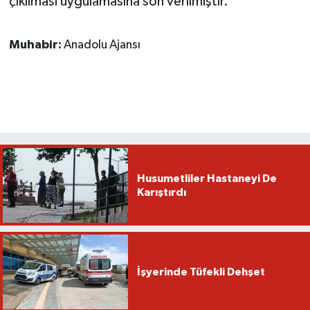
çıkılması uygulamasına son verilmiştir."
Muhabir:
Anadolu Ajansı
Husumetliler Hastaneyi De
Karıştırdı
İşyerinde Tüfekli Dehşet