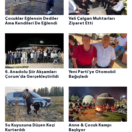
Çocuklar Eğlensin Dediler
Vali Çalgan Muhtarları
Ama Kendileri De Eğlendi
Ziyaret Etti
6. Anadolu Şiir Akşamları
Yeni Parti’ye Otomobil
Çorum’da Gerçekleştirildi
Bağışladı
Su Kuyusuna Düşen Keçi
Anne & Çocuk Kampı
Kurtarıldı
Başlıyor