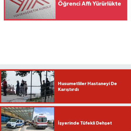
Öğrenci Affı Yürürlükte
Husumetliler Hastaneyi De
Karıştırdı
İşyerinde Tüfekli Dehşet