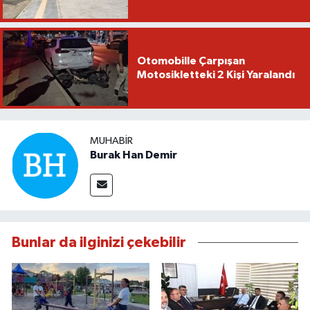
Otomobille Çarpışan
Motosikletteki 2 Kişi Yaralandı
MUHABIR
Burak Han Demir
Bunlar da ilginizi çekebilir