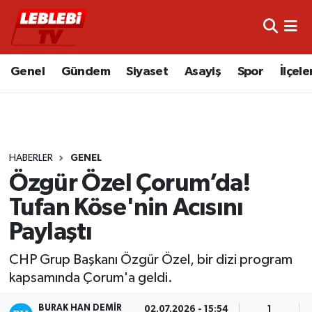
Hava Durumu
Genel
Gündem
Siyaset
Asayiş
Spor
İlçele
Çorum Namaz Vakitleri
Trafik Durumu
HABERLER
GENEL
Süper Lig Puan Durumu ve Fikstür
Özgür Özel Çorum’da!
Tüm Manşetler
Tufan Köse'nin Acısını
Paylaştı
Son Dakika Haberleri
CHP Grup Başkanı Özgür Özel, bir dizi program
Haber Arşivi
kapsamında Çorum'a geldi.
BURAK HAN DEMIR
02.07.2026 - 15:54
1