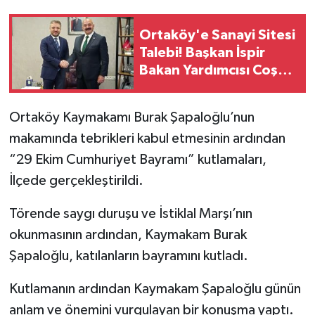
Ortaköy'e Sanayi Sitesi
Talebi! Başkan İspir
Bakan Yardımcısı Coştu
İle Görüştü
Ortaköy Kaymakamı Burak Şapaloğlu’nun
makamında tebrikleri kabul etmesinin ardından
“29 Ekim Cumhuriyet Bayramı” kutlamaları,
İlçede gerçekleştirildi.
Törende saygı duruşu ve İstiklal Marşı’nın
okunmasının ardından, Kaymakam Burak
Şapaloğlu, katılanların bayramını kutladı.
Kutlamanın ardından Kaymakam Şapaloğlu günün
anlam ve önemini vurgulayan bir konuşma yaptı.