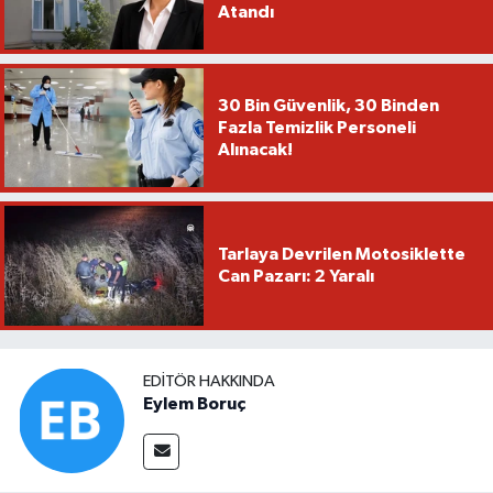
Atandı
30 Bin Güvenlik, 30 Binden
Fazla Temizlik Personeli
Alınacak!
Tarlaya Devrilen Motosiklette
Can Pazarı: 2 Yaralı
EDITÖR HAKKINDA
Eylem Boruç