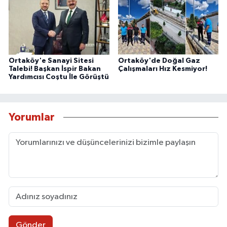
Ortaköy'e Sanayi Sitesi
Ortaköy'de Doğal Gaz
Talebi! Başkan İspir Bakan
Çalışmaları Hız Kesmiyor!
Yardımcısı Coştu İle Görüştü
Yorumlar
Gönder