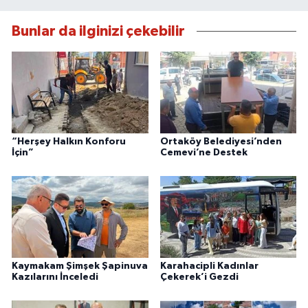
Bunlar da ilginizi çekebilir
“Herşey Halkın Konforu
Ortaköy Belediyesi’nden
İçin”
Cemevi’ne Destek
Kaymakam Şimşek Şapinuva
Karahacipli Kadınlar
Kazılarını İnceledi
Çekerek’i Gezdi