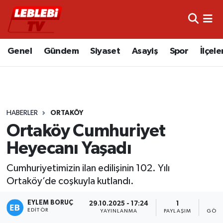
Hava Durumu
Genel
Gündem
Siyaset
Asayiş
Spor
İlçele
Çorum Namaz Vakitleri
Trafik Durumu
HABERLER
ORTAKÖY
Süper Lig Puan Durumu ve Fikstür
Ortaköy Cumhuriyet
Tüm Manşetler
Heyecanı Yaşadı
Son Dakika Haberleri
Cumhuriyetimizin ilan edilişinin 102. Yılı
Ortaköy’de coşkuyla kutlandı.
Haber Arşivi
EYLEM BORUÇ
29.10.2025 - 17:24
1
4
EDITÖR
YAYINLANMA
PAYLAŞIM
GÖST