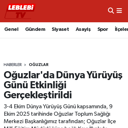
Hava Durumu
Genel
Gündem
Siyaset
Asayiş
Spor
İlçele
Çorum Namaz Vakitleri
Trafik Durumu
HABERLER
OĞUZLAR
Süper Lig Puan Durumu ve Fikstür
Oğuzlar'da Dünya Yürüyüş
Tüm Manşetler
Günü Etkinliği
Gerçekleştirildi
Son Dakika Haberleri
3-4 Ekim Dünya Yürüyüş Günü kapsamında, 9
Haber Arşivi
Ekim 2025 tarihinde Oğuzlar Toplum Sağlığı
Merkezi Başkanlığımız tarafından; Oğuzlar İlçe