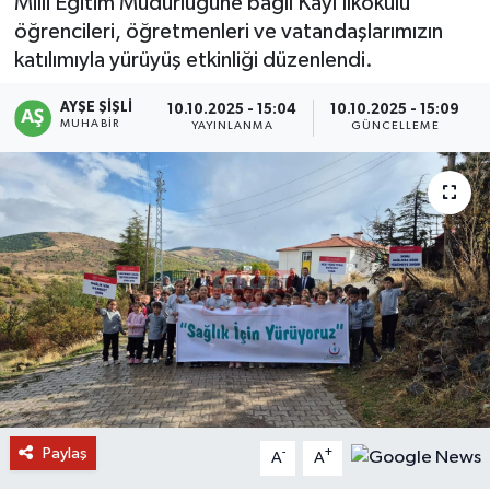
Milli Eğitim Müdürlüğüne bağlı Kayı İlkokulu
öğrencileri, öğretmenleri ve vatandaşlarımızın
katılımıyla yürüyüş etkinliği düzenlendi.
AYŞE ŞIŞLI
10.10.2025 - 15:04
10.10.2025 - 15:09
MUHABIR
YAYINLANMA
GÜNCELLEME
Paylaş
-
+
A
A