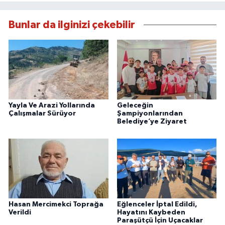
Bunlar da ilginizi çekebilir
Yayla Ve Arazi Yollarında
Geleceğin
Çalışmalar Sürüyor
Şampiyonlarından
Belediye’ye Ziyaret
Hasan Mercimekci Toprağa
Eğlenceler İptal Edildi,
Verildi
Hayatını Kaybeden
Paraşütçü İçin Uçacaklar