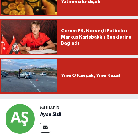
Yatırımcı Endişeli
Çorum FK, Norveçli Futbolcu
Markus Karlsbakk'ı Renklerine
Bağladı
Yine O Kavşak, Yine Kaza!
MUHABIR
Ayşe Şişli