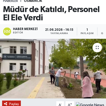
HABERLER
OSMANCIK
Müdür de Katıldı, Personel
El Ele Verdi
HABER MERKEZI
21.06.2026 - 16:15
1
EDITÖR
YAYINLANMA
PAYLAŞIM
GÖ
Paylaş
-
+
A
A