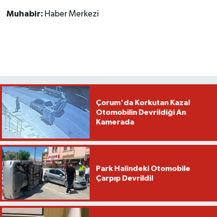
Muhabir:
Haber Merkezi
Çorum'da Korkutan Kaza!
Otomobilin Devrildiği An
Kamerada
Park Halindeki Otomobile
Çarpıp Devrildi!