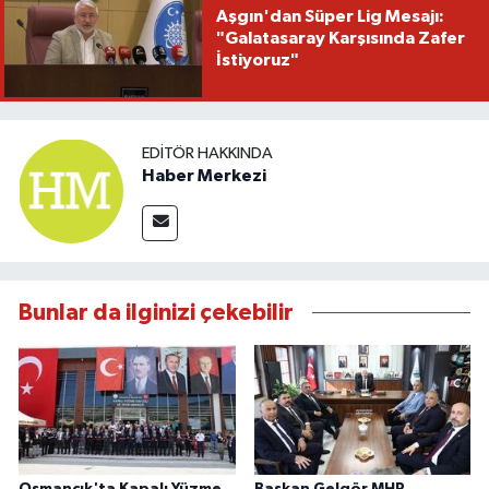
Aşgın'dan Süper Lig Mesajı:
"Galatasaray Karşısında Zafer
İstiyoruz"
EDITÖR HAKKINDA
Haber Merkezi
Bunlar da ilginizi çekebilir
Osmancık'ta Kapalı Yüzme
Başkan Gelgör MHP