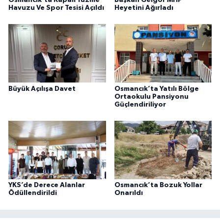
Havuzu Ve Spor Tesisi Açıldı
Heyetini Ağırladı
Büyük Açılışa Davet
Osmancık’ta Yatılı Bölge
Ortaokulu Pansiyonu
Güçlendiriliyor
YKS’de Derece Alanlar
Osmancık’ta Bozuk Yollar
Ödüllendirildi
Onarıldı