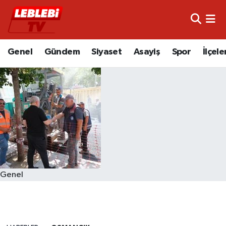
Hava Durumu
Genel
Gündem
Siyaset
Asayiş
Spor
İlçele
Çorum Namaz Vakitleri
Trafik Durumu
Süper Lig Puan Durumu ve Fikstür
Tüm Manşetler
Son Dakika Haberleri
Genel
Haber Arşivi