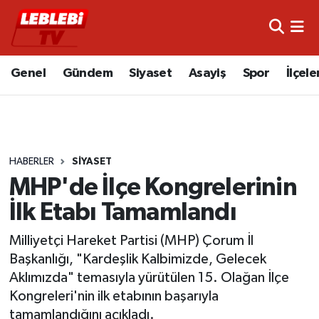
Hava Durumu
Genel
Gündem
Siyaset
Asayiş
Spor
İlçele
Çorum Namaz Vakitleri
Trafik Durumu
HABERLER
SIYASET
Süper Lig Puan Durumu ve Fikstür
MHP'de İlçe Kongrelerinin
Tüm Manşetler
İlk Etabı Tamamlandı
Son Dakika Haberleri
Milliyetçi Hareket Partisi (MHP) Çorum İl
Başkanlığı, "Kardeşlik Kalbimizde, Gelecek
Haber Arşivi
Aklımızda" temasıyla yürütülen 15. Olağan İlçe
Kongreleri'nin ilk etabının başarıyla
tamamlandığını açıkladı.