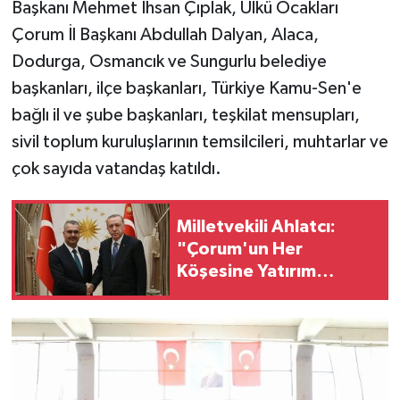
Başkanı Mehmet İhsan Çıplak, Ülkü Ocakları
Çorum İl Başkanı Abdullah Dalyan, Alaca,
Dodurga, Osmancık ve Sungurlu belediye
başkanları, ilçe başkanları, Türkiye Kamu-Sen'e
bağlı il ve şube başkanları, teşkilat mensupları,
sivil toplum kuruluşlarının temsilcileri, muhtarlar ve
çok sayıda vatandaş katıldı.
Milletvekili Ahlatcı:
"Çorum'un Her
Köşesine Yatırım
Kazandırıyoruz"