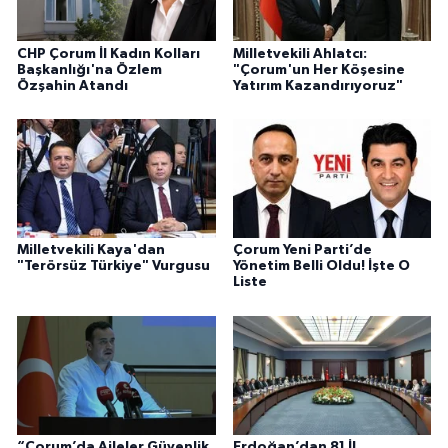
CHP Çorum İl Kadın Kolları
Milletvekili Ahlatcı:
Başkanlığı'na Özlem
"Çorum'un Her Köşesine
Özşahin Atandı
Yatırım Kazandırıyoruz"
Milletvekili Kaya'dan
Çorum Yeni Parti’de
"Terörsüz Türkiye" Vurgusu
Yönetim Belli Oldu! İşte O
Liste
“Çorum’da Aileler Güvenlik
Erdoğan’dan 81 İl