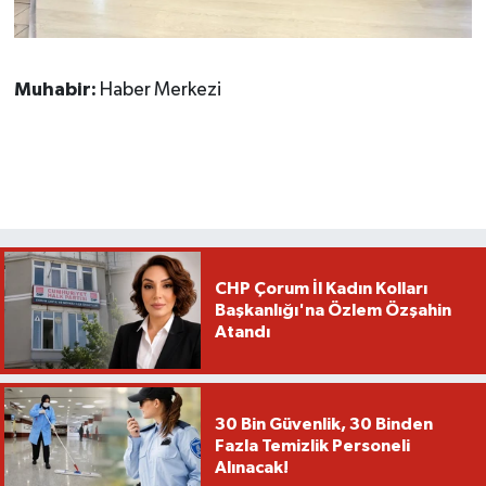
Muhabir:
Haber Merkezi
CHP Çorum İl Kadın Kolları
Başkanlığı'na Özlem Özşahin
Atandı
30 Bin Güvenlik, 30 Binden
Fazla Temizlik Personeli
Alınacak!