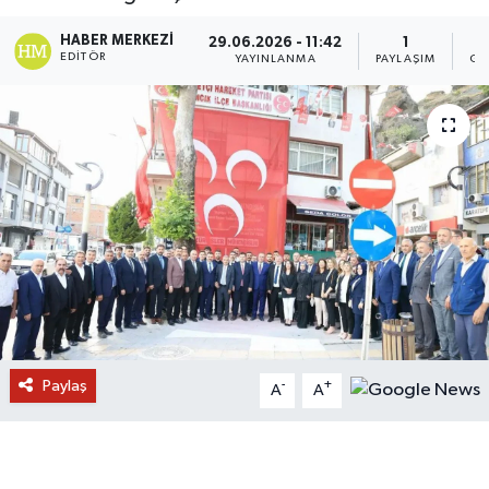
HABER MERKEZI
29.06.2026 - 11:42
1
EDITÖR
YAYINLANMA
PAYLAŞIM
GÖ
Paylaş
-
+
A
A