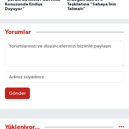
Konusunda Endişe
Teşkilatına “Sahaya İnin
Duyuyor”
Talimatı”
Yorumlar
Gönder
Yükleniyor...