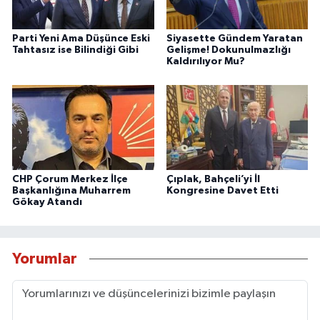
Parti Yeni Ama Düşünce Eski
Siyasette Gündem Yaratan
Tahtasız ise Bilindiği Gibi
Gelişme! Dokunulmazlığı
Kaldırılıyor Mu?
CHP Çorum Merkez İlçe
Çıplak, Bahçeli’yi İl
Başkanlığına Muharrem
Kongresine Davet Etti
Gökay Atandı
Yorumlar