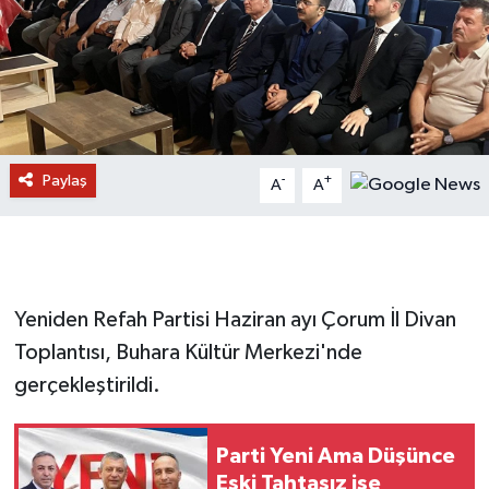
Paylaş
-
+
A
A
Yeniden Refah Partisi Haziran ayı Çorum İl Divan
Toplantısı, Buhara Kültür Merkezi'nde
gerçekleştirildi.
Parti Yeni Ama Düşünce
Eski Tahtasız ise