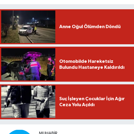
Anne Oğul Ölümden Döndü
Otomobilde Hareketsiz
Bulundu Hastaneye Kaldırıldı
Suç İşleyen Çocuklar İçin Ağır
Ceza Yolu Açıldı
MUHABIR