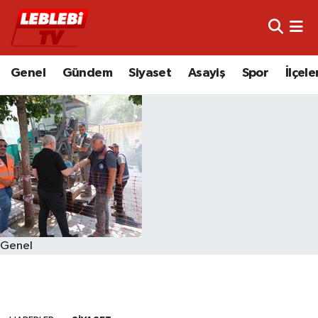
Hava Durumu
Genel
Gündem
Siyaset
Asayiş
Spor
İlçele
Çorum Namaz Vakitleri
Trafik Durumu
Süper Lig Puan Durumu ve Fikstür
Tüm Manşetler
Son Dakika Haberleri
Genel
Haber Arşivi