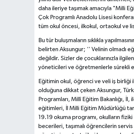
daha ileriye taşımak amacıyla "Milli Eğ
Çok Programlı Anadolu Lisesi konfera
tüm okul öncesi, ilkokul, ortaokul ve lis
Bu tür buluşmaların sıklıkla yapılmasın
belirten Aksungur; ‘’ Velinin olmadı e
değildir. Sizler de çocuklarınızla ilg
yöneticileri ve öğretmenlerle sürekli e
Eğitimin okul, öğrenci ve veli iş birliğ
olduğuna dikkat çeken Aksungur, Türk
Programları, Millî Eğitim Bakanlığı, İl, 
eğitimleri, İl Milli Eğitim Müdürlüğü t
19.19 okuma programı, okulların fiziki
becerileri, taşımalı öğrencilerin servi