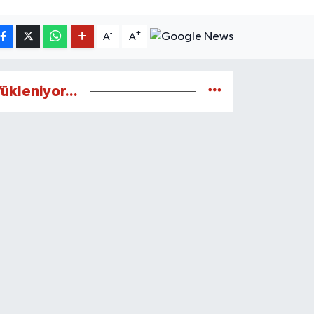
-
+
A
A
ükleniyor...