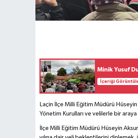
Minik Yusuf D
İçeriği Görüntül
Laçin İlçe Milli Eğitim Müdürü Hüseyin 
Yönetim Kurulları ve velilerle bir araya
İlçe Milli Eğitim Müdürü Hüseyin Aksu
yılına dair veli beklentilerini dinleme