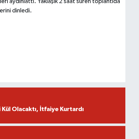
leri aydınlattı. Yaklaşık 2 saat süren toplantıda
rini dinledi.
 Kül Olacaktı, İtfaiye Kurtardı