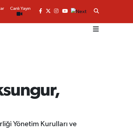
lar
Canlı Yayın
ksungur,
liği Yönetim Kurulları ve