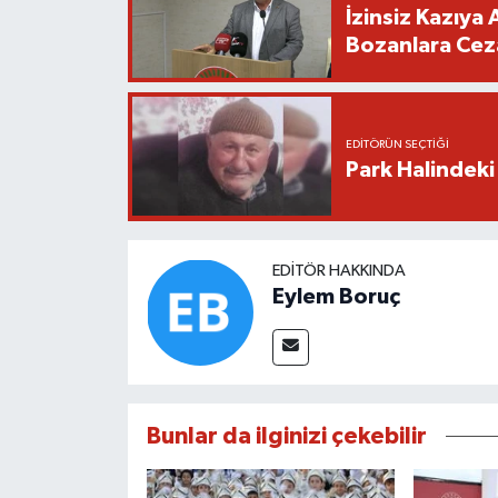
İzinsiz Kazıya 
Bozanlara Cez
EDITÖRÜN SEÇTIĞI
Park Halindeki
EDITÖR HAKKINDA
Eylem Boruç
Bunlar da ilginizi çekebilir