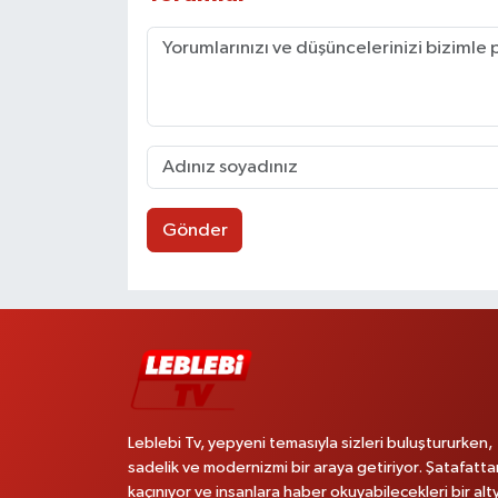
Gönder
Leblebi Tv, yepyeni temasıyla sizleri buluştururken,
sadelik ve modernizmi bir araya getiriyor. Şatafatta
kaçınıyor ve insanlara haber okuyabilecekleri bir alt