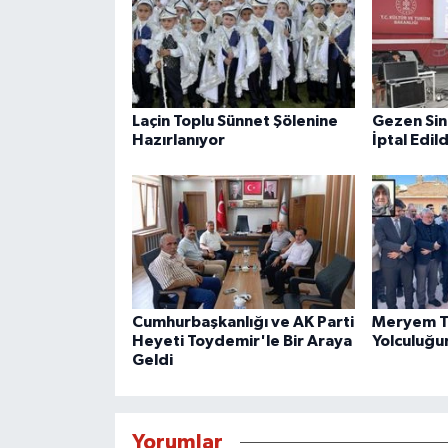
Laçin Toplu Sünnet Şölenine
Gezen Sin
Hazırlanıyor
İptal Edild
Cumhurbaşkanlığı ve AK Parti
Meryem T
Heyeti Toydemir'le Bir Araya
Yolculuğu
Geldi
Yorumlar