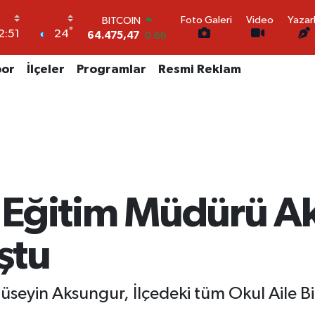
64.475,47
0.66
Foto Galeri
Video
Yazar
DOLAR
°
24
2:51
47,5971
0.05
EURO
55,1336
0.18
por
İlçeler
Programlar
Resmi Reklam
STERLİN
64,2534
0.22
GRAM ALTIN
6527.85
0.54
BİST100
13.703
0
li Eğitim Müdürü A
ştu
üseyin Aksungur, İlçedeki tüm Okul Aile Bir