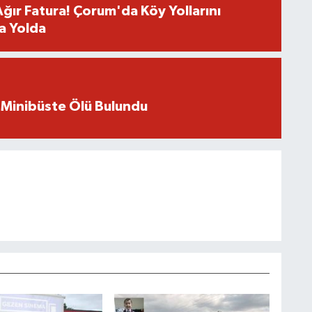
Ağır Fatura! Çorum'da Köy Yollarını
a Yolda
 Minibüste Ölü Bulundu