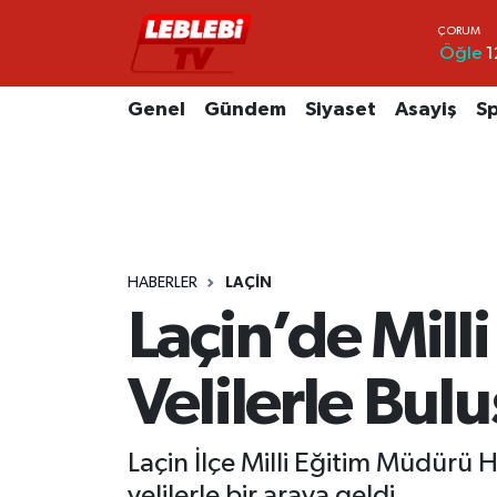
Öğle
1
Hava Durumu
Genel
Gündem
Siyaset
Asayiş
S
Çorum Namaz Vakitleri
Trafik Durumu
Süper Lig Puan Durumu ve Fikstür
HABERLER
LAÇIN
Tüm Manşetler
Laçin’de Mil
Son Dakika Haberleri
Velilerle Bulu
Haber Arşivi
Laçin İlçe Milli Eğitim Müdürü H
velilerle bir araya geldi.