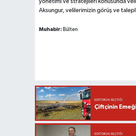
yönetimi ve stratejileri konusunda veli
Aksungur, velilerimizin görüş ve taleple
Muhabir:
Bülten
EDITÖRÜN SEÇTIĞI
Çiftçinin Emeği
EDITÖRÜN SEÇTIĞI