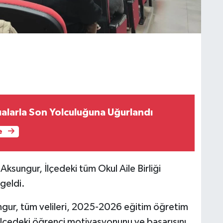
ualarla Son Yolculuğuna Uğurlandı
e
Aksungur, İlçedeki tüm Okul Aile Birliği
 geldi.
ngur, tüm velileri, 2025-2026 eğitim öğretim
k, ilçedeki öğrenci motivasyonunu ve başarısını