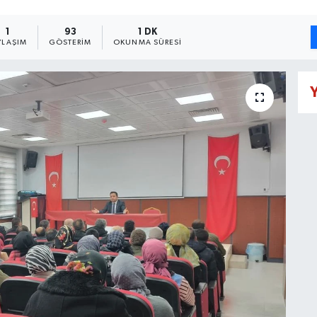
1
93
1 DK
YLAŞIM
GÖSTERIM
OKUNMA SÜRESI
Y