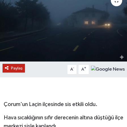
Paylaş
-
+
A
A
Çorum'un Laçin ilçesinde sis etkili oldu.
Hava sıcaklığının sıfır derecenin altına düştüğü ilçe
merkezi sisle kaplandı.