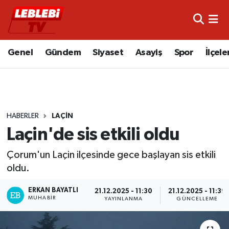
Hava Durumu
Genel
Gündem
Siyaset
Asayiş
Spor
İlçele
Çorum Namaz Vakitleri
Trafik Durumu
HABERLER
LAÇIN
Süper Lig Puan Durumu ve Fikstür
Laçin'de sis etkili oldu
Tüm Manşetler
Çorum'un Laçin ilçesinde gece başlayan sis etkili
oldu.
Son Dakika Haberleri
ERKAN BAYATLI
21.12.2025 - 11:30
21.12.2025 - 11:39
Haber Arşivi
MUHABIR
YAYINLANMA
GÜNCELLEME