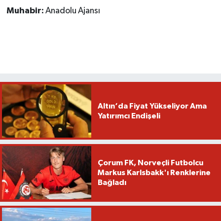
Muhabir:
Anadolu Ajansı
Altın‘da Fiyat Yükseliyor Ama
Yatırımcı Endişeli
Çorum FK, Norveçli Futbolcu
Markus Karlsbakk'ı Renklerine
Bağladı