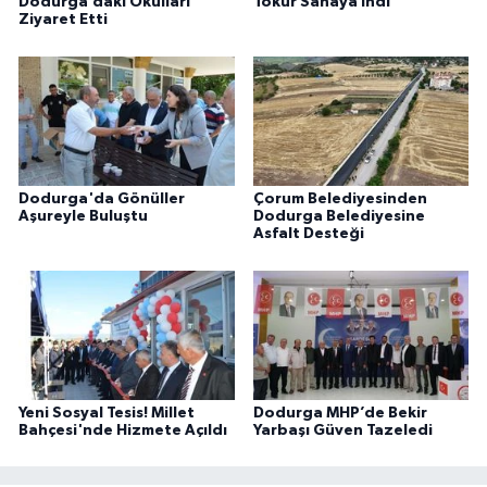
Dodurga’daki Okulları
Tokur Sahaya İndi
Ziyaret Etti
Dodurga'da Gönüller
Çorum Belediyesinden
Aşureyle Buluştu
Dodurga Belediyesine
Asfalt Desteği
Yeni Sosyal Tesis! Millet
Dodurga MHP’de Bekir
Bahçesi'nde Hizmete Açıldı
Yarbaşı Güven Tazeledi