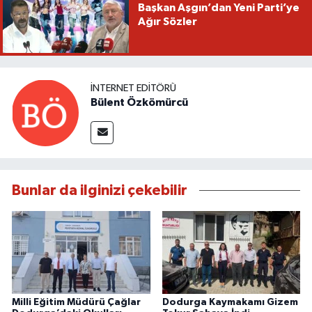
Başkan Aşgın’dan Yeni Parti’ye
Ağır Sözler
İNTERNET EDITÖRÜ
Bülent Özkömürcü
Bunlar da ilginizi çekebilir
Milli Eğitim Müdürü Çağlar
Dodurga Kaymakamı Gizem