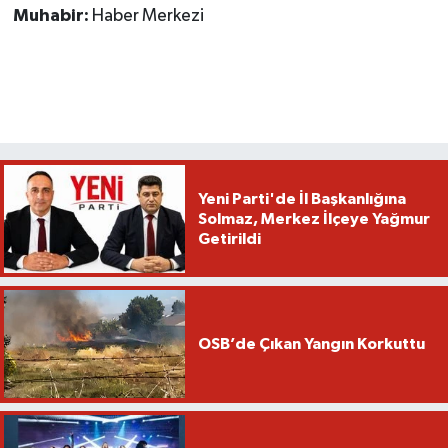
Muhabir:
Haber Merkezi
Yeni Parti'de İl Başkanlığına
Solmaz, Merkez İlçeye Yağmur
Getirildi
OSB’de Çıkan Yangın Korkuttu