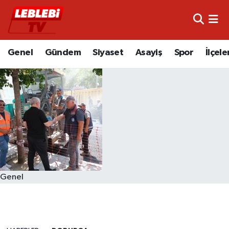
Hava Durumu
Genel
Gündem
Siyaset
Asayiş
Spor
İlçele
Çorum Namaz Vakitleri
Trafik Durumu
Süper Lig Puan Durumu ve Fikstür
Tüm Manşetler
Son Dakika Haberleri
Genel
Haber Arşivi