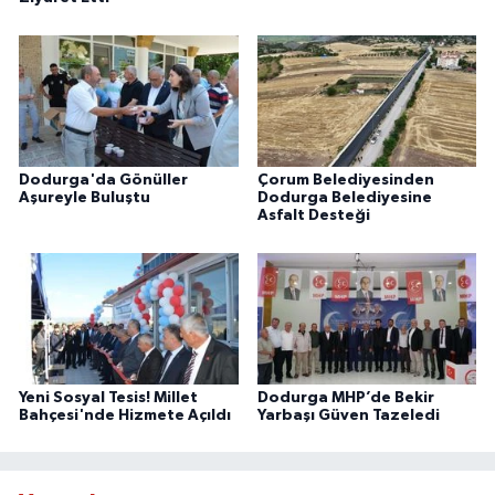
Dodurga'da Gönüller
Çorum Belediyesinden
Aşureyle Buluştu
Dodurga Belediyesine
Asfalt Desteği
Yeni Sosyal Tesis! Millet
Dodurga MHP’de Bekir
Bahçesi'nde Hizmete Açıldı
Yarbaşı Güven Tazeledi