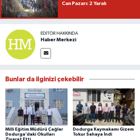
Can Pazarı: 2 Yaralı
EDITÖR HAKKINDA
Haber Merkezi
Bunlar da ilginizi çekebilir
Milli Eğitim Müdürü Çağlar
Dodurga Kaymakamı Gizem
Dodurga’daki Okulları
Tokur Sahaya İndi
Ziyaret Etti