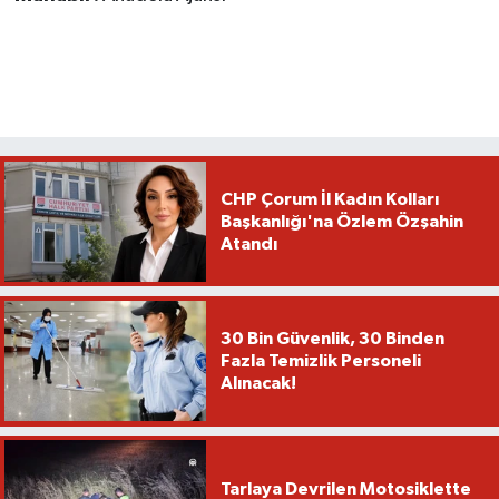
CHP Çorum İl Kadın Kolları
Başkanlığı'na Özlem Özşahin
Atandı
30 Bin Güvenlik, 30 Binden
Fazla Temizlik Personeli
Alınacak!
Tarlaya Devrilen Motosiklette