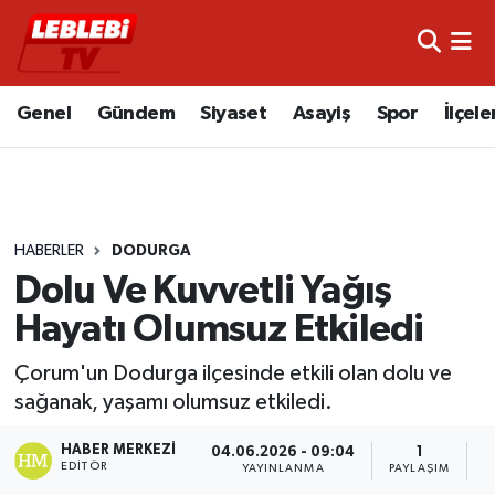
Hava Durumu
Genel
Gündem
Siyaset
Asayiş
Spor
İlçele
Çorum Namaz Vakitleri
Trafik Durumu
HABERLER
DODURGA
Süper Lig Puan Durumu ve Fikstür
Dolu Ve Kuvvetli Yağış
Tüm Manşetler
Hayatı Olumsuz Etkiledi
Son Dakika Haberleri
Çorum'un Dodurga ilçesinde etkili olan dolu ve
sağanak, yaşamı olumsuz etkiledi.
Haber Arşivi
HABER MERKEZI
04.06.2026 - 09:04
1
EDITÖR
YAYINLANMA
PAYLAŞIM
G