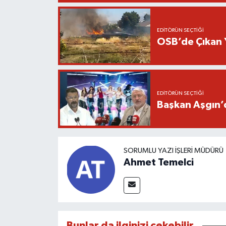
EDITÖRÜN SEÇTIĞI
OSB’de Çıkan 
EDITÖRÜN SEÇTIĞI
Başkan Aşgın’d
SORUMLU YAZI İŞLERI MÜDÜRÜ
Ahmet Temelci
Bunlar da ilginizi çekebilir