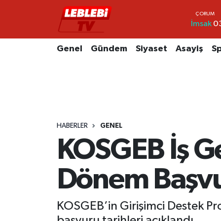
İmsak
0
Hava Durumu
Genel
Gündem
Siyaset
Asayiş
S
Çorum Namaz Vakitleri
Trafik Durumu
Süper Lig Puan Durumu ve Fikstür
HABERLER
GENEL
Tüm Manşetler
KOSGEB İş Gel
Son Dakika Haberleri
Dönem Başvur
Haber Arşivi
KOSGEB’in Girişimci Destek Pro
başvuru tarihleri açıklandı.