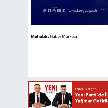
Muhabir:
Haber Merkezi
EDITÖRÜN SEÇTIĞI
Yeni Parti'de 
Yağmur Getiril