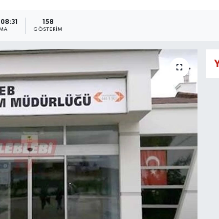
 08:31
158
NMA
GÖSTERIM
Y