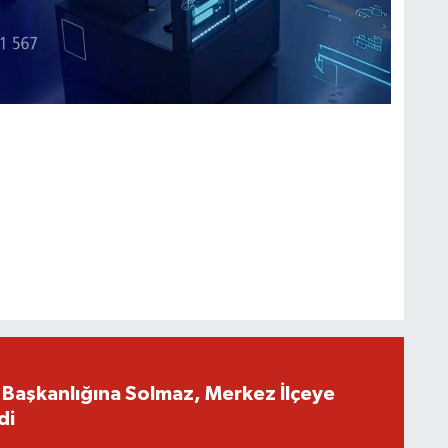
İl Başkanlığına Solmaz, Merkez İlçeye
di