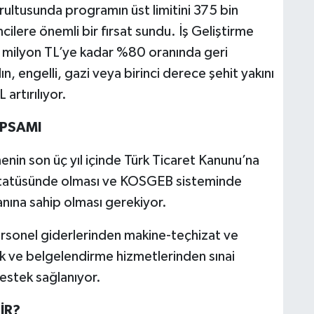
ltusunda programın üst limitini 375 bin
cilere önemli bir fırsat sundu. İş Geliştirme
5 milyon TL’ye kadar %80 oranında geri
, engelli, gazi veya birinci derece şehit yakını
 artırılıyor.
APSAMI
nin son üç yıl içinde Türk Ticaret Kanunu’na
 statüsünde olması ve KOSGEB sisteminde
yanına sahip olması gerekiyor.
rsonel giderlerinden makine-teçhizat ve
ık ve belgelendirme hizmetlerinden sınai
destek sağlanıyor.
İR?