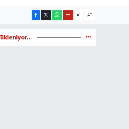
-
+
A
A
ükleniyor...